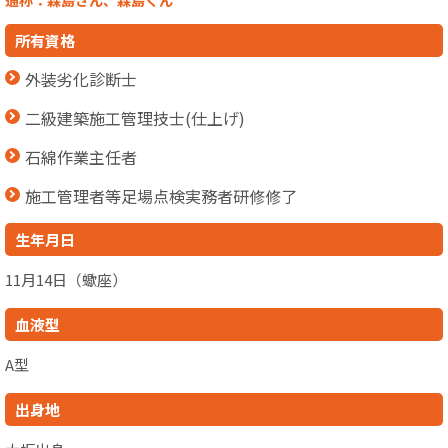
所有資格
外装劣化診断士
二級建築施工管理技士(仕上げ)
石綿作業主任者
施工管理者等足場点検実務者研修修了
生年月日
11月14日（蠍座）
血液型
A型
出身地