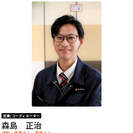
営業/コーディネーター
森島 正治
通称：森島さん、森島くん