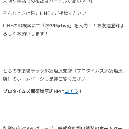
来店や電話での相談はハードルが高い(>_<)
そんなときは是非LINEでご相談ください！
LINEの
ID
検索にて「
@395jrbvp
」を入力！！お友達登録よ
ろしくお願いします！
とちのき塗装テック那須塩原支店（プロタイムズ那須塩原
店）のホームページも是非ご覧ください！
プロタイムズ那須塩原店
HP
は
コチラ
！
創業
92
年の
KPC
グループ
株式会社郡山塗装のホームペー