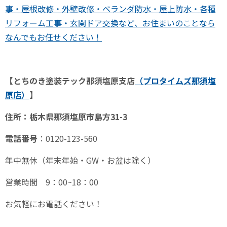
事・屋根改修・外壁改修・ベランダ防水・屋上防水・各種
リフォーム工事・玄関ドア交換など、お住まいのことなら
なんでもお任せください！
【とちのき塗装テック那須塩原支店
（プロタイムズ那須塩
原
店）
】
住所：栃木県那須塩原市島方
31-3
電話番号
：
0120-123-560
年中無休（年末年始・
GW
・お盆は除く）
営業時間
9
：
00~18
：
00
お気軽にお電話ください！