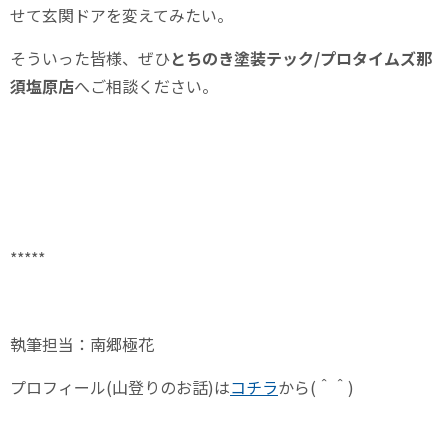
せて玄関ドアを変えてみたい。
そういった皆様、ぜひ
とちのき塗装テック/プロタイムズ那
須塩原店
へご相談ください。
*****
執筆担当：南郷極花
プロフィール
(
山登りのお話
)
は
コチラ
から
(
＾＾
)