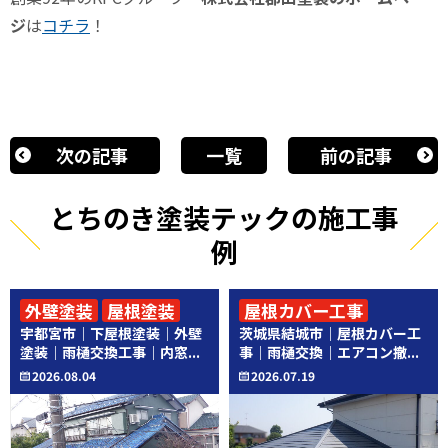
ジ
は
コチラ
！
次の記事
一覧
前の記事
とちのき塗装テックの施工事
例
外壁塗装
屋根塗装
屋根カバー工事
宇都宮市｜下屋根塗装｜外壁
茨城県結城市｜屋根カバー工
その他工事
その他工事
塗装｜雨樋交換工事｜内窓...
事｜雨樋交換｜エアコン撤...
2026.08.04
2026.07.19