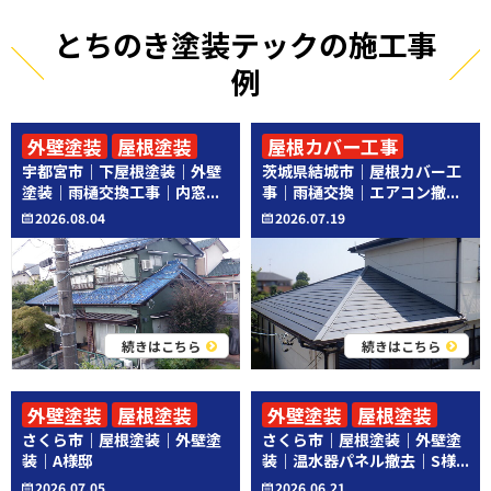
とちのき塗装テックの施工事
例
外壁塗装
屋根塗装
屋根カバー工事
宇都宮市｜下屋根塗装｜外壁
茨城県結城市｜屋根カバー工
その他工事
その他工事
塗装｜雨樋交換工事｜内窓...
事｜雨樋交換｜エアコン撤...
2026.08.04
2026.07.19
続きはこちら
続きはこちら
外壁塗装
屋根塗装
外壁塗装
屋根塗装
さくら市｜屋根塗装｜外壁塗
さくら市｜屋根塗装｜外壁塗
その他工事
装｜A様邸
装｜温水器パネル撤去｜S様...
2026.07.05
2026.06.21