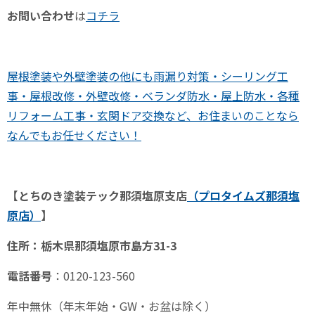
お問い合わせ
は
コチラ
屋根塗装や外壁塗装の他にも雨漏り対策・シーリング工
事・屋根改修・外壁改修・ベランダ防水・屋上防水・各種
リフォーム工事・玄関ドア交換など、お住まいのことなら
なんでもお任せください！
【とちのき塗装テック那須塩原支店
（プロタイムズ那須塩
原
店）
】
住所：栃木県那須塩原市島方
31-3
電話番号
：
0120-123-560
年中無休（年末年始・
GW
・お盆は除く）