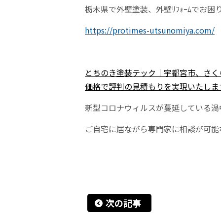
栃木県で外壁塗装、外壁ﾘﾌｫｰﾑでお
https://protimes-utsunomiya.com/
とちのき塗装テック｜宇都宮市、さく
価格で評判の見積もりを実現いたしま
新型コロナウィルスが蔓延している渦
ご自宅に居ながら専門家に相談が可能な
次の記事