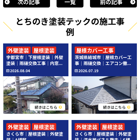
次の記事
一覧
前の記事
とちのき塗装テックの施工事
例
外壁塗装
屋根塗装
屋根カバー工事
宇都宮市｜下屋根塗装｜外壁
茨城県結城市｜屋根カバー工
その他工事
その他工事
塗装｜雨樋交換工事｜内窓...
事｜雨樋交換｜エアコン撤...
2026.08.04
2026.07.19
続きはこちら
続きはこちら
外壁塗装
屋根塗装
外壁塗装
屋根塗装
さくら市｜屋根塗装｜外壁塗
さくら市｜屋根塗装｜外壁塗
その他工事
装｜A様邸
装｜温水器パネル撤去｜S様...