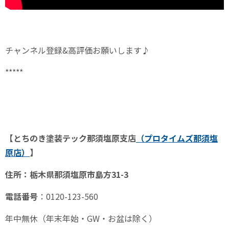
チャンネル登録
&
高評価お願いします♪
*****
【とちのき塗装テック那須塩原支店
（プロタイムズ那須塩
原
店）
】
住所：栃木県那須塩原市島方
31-3
電話番号
：
0120-123-560
年中無休（年末年始・
GW
・お盆は除く）