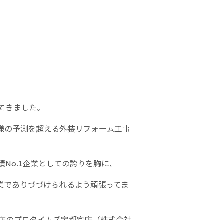
てきました。
様の予測を超える外装リフォーム工事
績
No.1
企業としての誇りを胸に、
業でありづづけられるよう頑張ってま
店のプロタイムズ宇都宮店（株式会社