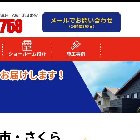
末年始、GW、お盆定休）
-758
メールでお問い合わせ
（24時間365日）
ショールーム紹介
施工事例
をお届けします！
市・さくら