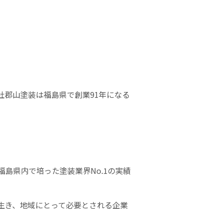
社郡山塗装は福島県で創業
91
年になる
福島県内で培った塗装業界
No.1
の実績
生き、地域にとって必要とされる企業