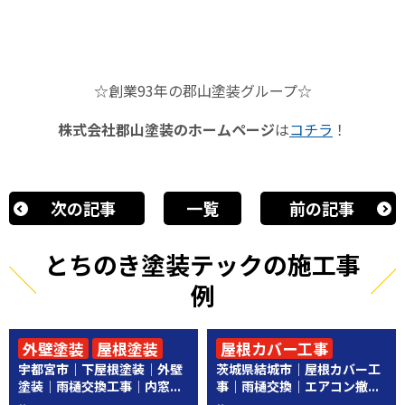
☆創業
93
年の郡山塗装グループ☆
株式会社郡山塗装のホームページ
は
コチラ
！
次の記事
一覧
前の記事
とちのき塗装テックの施工事
例
外壁塗装
屋根塗装
屋根カバー工事
宇都宮市｜下屋根塗装｜外壁
茨城県結城市｜屋根カバー工
その他工事
その他工事
塗装｜雨樋交換工事｜内窓...
事｜雨樋交換｜エアコン撤...