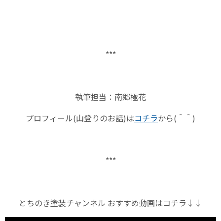
***
執筆担当：南郷極花
プロフィール
(
山登りのお話
)
は
コチラ
から
(
＾＾
)
***
とちのき塗装チャンネル おすすめ動画はコチラ↓↓