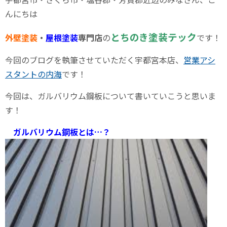
んにちは
とちのき塗装テック
外壁塗装
・
屋根塗装
専門店
の
です！
今回のブログを執筆させていただく宇都宮本店、
営業アシ
スタントの内海
です！
今回は、ガルバリウム鋼板について書いていこうと思いま
す！
ガルバリウム鋼板
とは…？