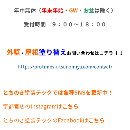
年中無休（
年末年始
・
GW
・
お盆
は除く）
受付時間 ９：００～１８：００
外壁
屋根
塗り替え
・
お問い合わせはコチラ ↓↓
https://protimes-utsunomiya.com/contact/
とちのき塗装テックでは各種SNSを更新中！
宇都宮店のInstagramは
こちら
とちのき塗装テックのFacebookは
こちら