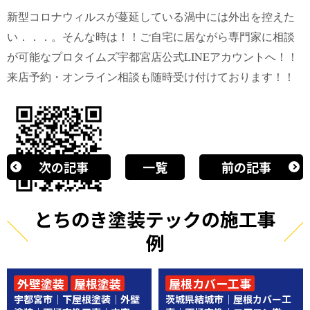
新型コロナウィルスが蔓延している渦中には外出を控えた
い．．．。そんな時は！！ご自宅に居ながら専門家に相談
が可能なプロタイムズ宇都宮店公式LINEアカウントへ！！
来店予約・オンライン相談も随時受け付けております！！
次の記事
一覧
前の記事
とちのき塗装テックの施工事
例
外壁塗装
屋根塗装
屋根カバー工事
宇都宮市｜下屋根塗装｜外壁
茨城県結城市｜屋根カバー工
その他工事
その他工事