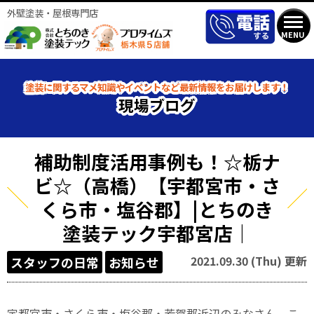
外壁塗装・屋根専門店
MENU
塗装に関するマメ知識やイベントなど最新情報をお届けします！
現場ブログ
補助制度活用事例も！☆栃ナ
ビ☆（高橋）【宇都宮市・さ
くら市・塩谷郡】|とちのき
塗装テック宇都宮店｜
2021.09.30 (Thu) 更新
スタッフの日常
お知らせ
宇都宮市・さくら市・塩谷郡・芳賀郡近辺のみなさん、こ