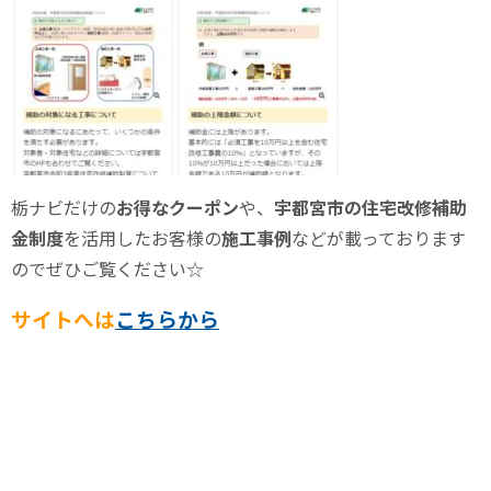
栃ナビだけの
お得なクーポン
や、
宇都宮市の住宅改修補助
金制度
を活用したお客様の
施工事例
などが載っております
のでぜひご覧ください☆
サイトへは
こちらから