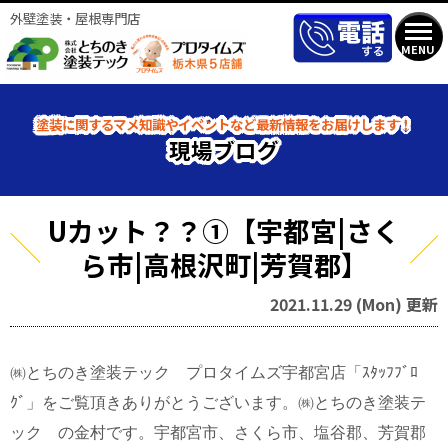
外壁塗装・屋根専門店
MENU
塗装に関するマメ知識やイベントなど最新情報をお届けします！
現場ブログ
Uカット？？①【宇都宮|さく
ら市|高根沢町|芳賀郡】
2021.11.29 (Mon) 更新
㈱とちのき塗装テック プロタイムズ宇都宮店「ｽﾀｯﾌﾌﾞﾛ
ｸﾞ」をご覧頂きありがとうございます。㈱とちのき塗装テ
ック の金村です。宇都宮市、さくら市、塩谷郡、芳賀郡