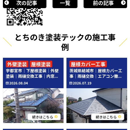
次の記事
一覧
前の記事
とちのき塗装テックの施工事
例
外壁塗装
屋根塗装
屋根カバー工事
宇都宮市｜下屋根塗装｜外壁
茨城県結城市｜屋根カバー工
その他工事
その他工事
塗装｜雨樋交換工事｜内窓...
事｜雨樋交換｜エアコン撤...
2026.08.04
2026.07.19
続きはこちら
続きはこちら