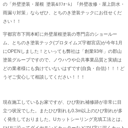
の「外壁塗装・屋根 塗装&ﾘﾌｫｰﾑ」「外壁改修・屋上防水・
雨漏り対策」ならぜひ、とちのき塗装テックにお任せくだ
さい！！
宇都宮市下岡本町に外壁屋根塗装の専門店のショールー
ム、とちのき塗装テック(プロタイムズ宇都宮店)が今年1月
にOPENしました！といっても弊社は「創業93年」の郡山
塗装グループですので、ノウハウや公共事業品質と実績は
どの業者様にも負けていないはずです(自負・自信)！！！ど
うぞご安心して相談してください！！！
現在施工しているお家ですが、ひび割れ補修跡が非常に目
立つ状況でした。またひび割れも0.3m以上のひび割れが多
く発生しておりました。Uカットシーリング充填工法とは、
ひびに沿ってダイヤモンドカッターなどでU字に深くカット