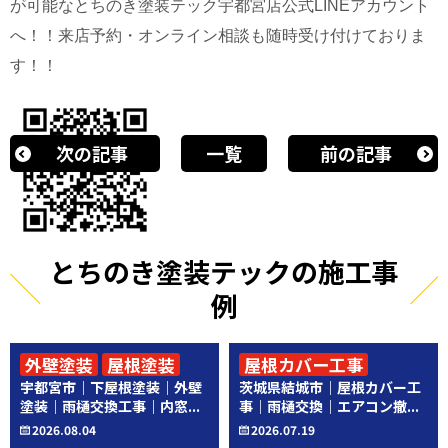
が可能なとちのき塗装テック宇都宮店公式LINEアカウント
へ！！来店予約・オンライン相談も随時受け付けておりま
す！！
次の記事
一覧
前の記事
とちのき塗装テックの施工事
例
外壁塗装
屋根塗装
屋根カバー工事
宇都宮市｜下屋根塗装｜外壁
茨城県結城市｜屋根カバー工
その他工事
その他工事
塗装｜雨樋交換工事｜内窓...
事｜雨樋交換｜エアコン撤...
2026.08.04
2026.07.19