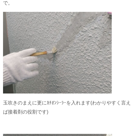
で。
玉吹きのまえに更にｶﾁｵﾝｼｰﾗｰを入れます(わかりやすく言え
ば接着剤の役割です)