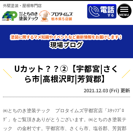
外壁塗装・屋根専門店
MENU
塗装に関するマメ知識やイベントなど最新情報をお届けします！
現場ブログ
Uカット？？②【宇都宮|さく
ら市|高根沢町|芳賀郡】
2021.12.03 (Fri) 更新
㈱とちのき塗装テック プロタイムズ宇都宮店「ｽﾀｯﾌﾌﾞﾛ
ｸﾞ」をご覧頂きありがとうございます。㈱とちのき塗装テ
ック の金村です。宇都宮市、さくら市、塩谷郡、芳賀郡