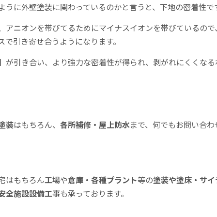
ように外壁塗装に関わっているのかと言うと、下地の密着性で
、アニオンを帯びてるためにマイナスイオンを帯びているので
スで引き寄せ合うようになります。
】が引き合い、より強力な密着性が得られ、剥がれにくくなる
塗装
はもちろん、
各所補修・屋上防水
まで、何でもお問い合わ
宅はもちろん
工場
や
倉庫・各種プラント
等の
塗装や塗床・サイ
安全施設設備工事
も承っております。
。