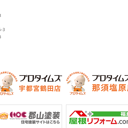
3
-3
8