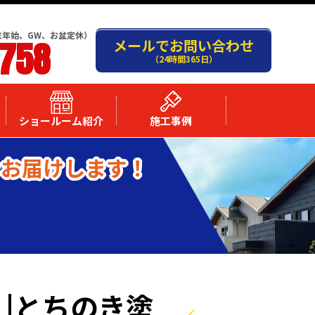
末年始、GW、お盆定休）
-758
メールでお問い合わせ
（24時間365日）
ショールーム紹介
施工事例
をお届けします！
|とちのき塗