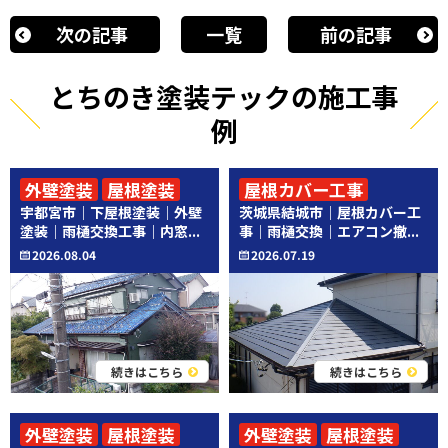
次の記事
一覧
前の記事
とちのき塗装テックの施工事
例
外壁塗装
屋根塗装
屋根カバー工事
宇都宮市｜下屋根塗装｜外壁
茨城県結城市｜屋根カバー工
その他工事
その他工事
塗装｜雨樋交換工事｜内窓...
事｜雨樋交換｜エアコン撤...
2026.08.04
2026.07.19
続きはこちら
続きはこちら
外壁塗装
屋根塗装
外壁塗装
屋根塗装