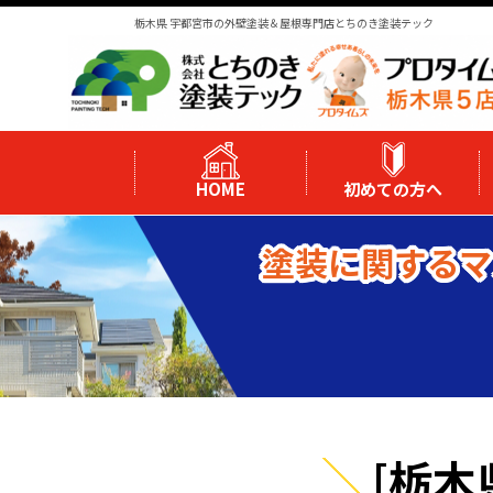
栃木県 宇都宮市の外壁塗装＆屋根専門店とちのき塗装テック
HOME
初めての方へ
塗装に関するマ
[栃