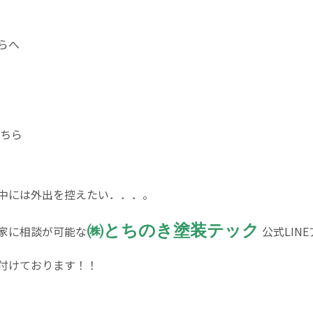
らへ
ちら
中には外出を控えたい．．．。
㈱とちのき塗装テック
家に相談が可能な
公式LIN
付けております！！