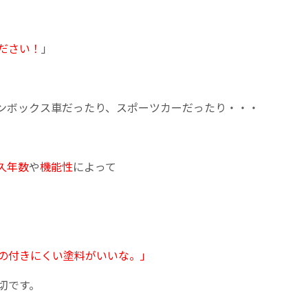
ださい！
」
ンボックス車だったり、スポーツカーだったり・・・
久年数
や
機能性
によって
の付きにくい塗料がいいな。」
切です。