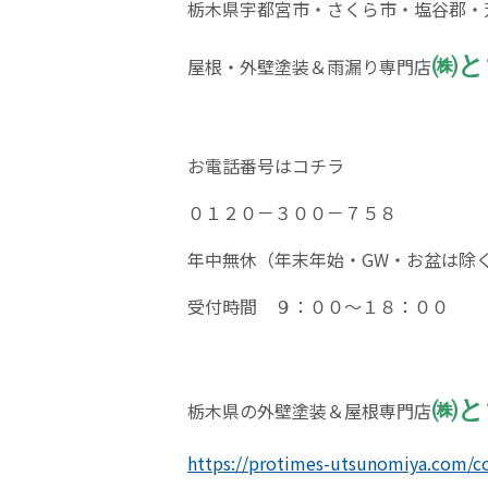
栃木県宇都宮市・さくら市・塩谷郡・
㈱と
屋根・外壁塗装＆雨漏り専門店
お電話番号はコチラ
０１２０－３００－７５８
年中無休（年末年始・
GW
・お盆は除
受付時間 ９：００～１８：００
㈱と
栃木県の外壁塗装＆屋根専門店
https://protimes-utsunomiya.com/c