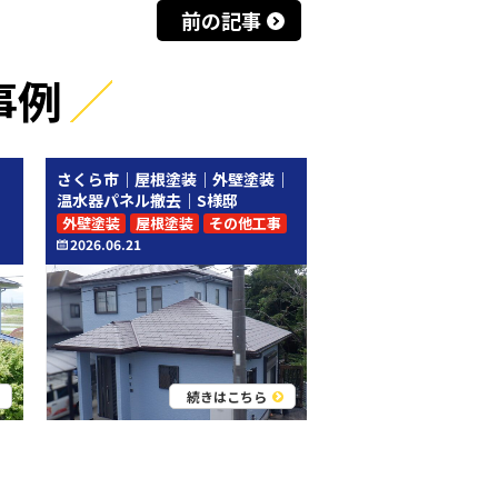
前の記事
事例
｜
さくら市｜屋根塗装｜外壁塗装｜
温水器パネル撤去｜S様邸
外壁塗装
屋根塗装
その他工事
2026.06.21
続きはこちら