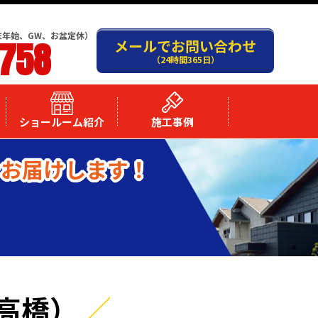
末年始、GW、お盆定休）
-758
メールでお問い合わせ
（24時間365日）
ショールーム紹介
施工事例
をお届けします！
高橋）