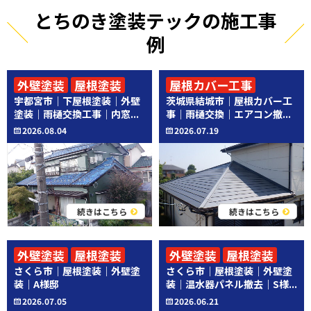
とちのき塗装テックの施工事
例
外壁塗装
屋根塗装
屋根カバー工事
宇都宮市｜下屋根塗装｜外壁
茨城県結城市｜屋根カバー工
その他工事
その他工事
塗装｜雨樋交換工事｜内窓...
事｜雨樋交換｜エアコン撤...
2026.08.04
2026.07.19
続きはこちら
続きはこちら
外壁塗装
屋根塗装
外壁塗装
屋根塗装
さくら市｜屋根塗装｜外壁塗
さくら市｜屋根塗装｜外壁塗
その他工事
装｜A様邸
装｜温水器パネル撤去｜S様...
2026.07.05
2026.06.21