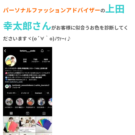
上田
パーソナルファッションアドバイザー
の
幸太郎さん
がお客様に似合うお色を診断してく
ださいますヾ(o´∀｀o)ﾉﾜｧｰｨ♪