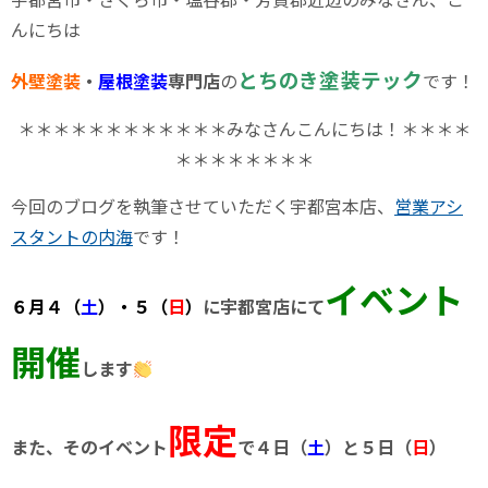
んにちは
とちのき塗装テック
外壁塗装
・
屋根塗装
専門店
の
です！
＊＊＊＊＊＊＊＊＊＊＊＊みなさんこんにちは！＊＊＊＊
＊＊＊＊＊＊＊＊
今回のブログを執筆させていただく宇都宮本店、
営業アシ
スタントの内海
です！
イベント
６月４（
土
）・５（
日
）
に宇都宮店にて
開催
します
限定
また、そのイベント
で４日（
土
）と５日（
日
）