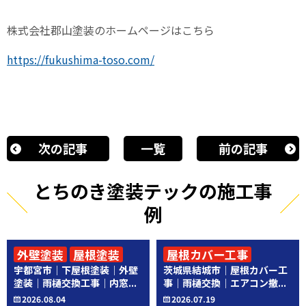
株式会社郡山塗装のホームページはこちら
https://fukushima-toso.com/
次の記事
一覧
前の記事
とちのき塗装テックの施工事
例
外壁塗装
屋根塗装
屋根カバー工事
宇都宮市｜下屋根塗装｜外壁
茨城県結城市｜屋根カバー工
その他工事
その他工事
塗装｜雨樋交換工事｜内窓...
事｜雨樋交換｜エアコン撤...
2026.08.04
2026.07.19