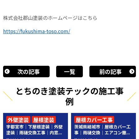
株式会社郡山塗装のホームページはこちら
https://fukushima-toso.com/
次の記事
一覧
前の記事
とちのき塗装テックの施工事
例
外壁塗装
屋根塗装
屋根カバー工事
宇都宮市｜下屋根塗装｜外壁
茨城県結城市｜屋根カバー工
その他工事
その他工事
塗装｜雨樋交換工事｜内窓...
事｜雨樋交換｜エアコン撤...