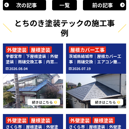
次の記事
一覧
前の記事
とちのき塗装テックの施工事
例
外壁塗装
屋根塗装
屋根カバー工事
宇都宮市｜下屋根塗装｜外壁
茨城県結城市｜屋根カバー工
その他工事
その他工事
塗装｜雨樋交換工事｜内窓...
事｜雨樋交換｜エアコン撤...
2026.08.04
2026.07.19
続きはこちら
続きはこちら
外壁塗装
屋根塗装
外壁塗装
屋根塗装
さくら市｜屋根塗装｜外壁塗
さくら市｜屋根塗装｜外壁塗
その他工事