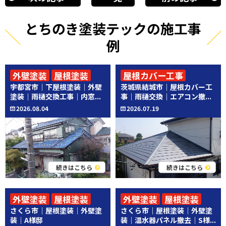
とちのき塗装テックの施工事
例
外壁塗装
屋根塗装
屋根カバー工事
宇都宮市｜下屋根塗装｜外壁
茨城県結城市｜屋根カバー工
その他工事
その他工事
塗装｜雨樋交換工事｜内窓...
事｜雨樋交換｜エアコン撤...
2026.08.04
2026.07.19
続きはこちら
続きはこちら
外壁塗装
屋根塗装
外壁塗装
屋根塗装
さくら市｜屋根塗装｜外壁塗
さくら市｜屋根塗装｜外壁塗
その他工事
装｜A様邸
装｜温水器パネル撤去｜S様...