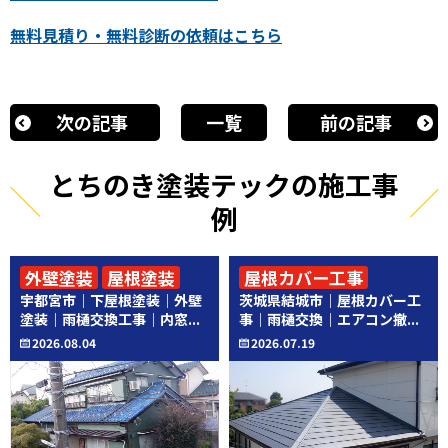
無料見積り・無料診断の依頼はこちら
次の記事
一覧
前の記事
とちのき塗装テックの施工事
例
外壁塗装
屋根塗装
屋根カバー工事
宇都宮市｜下屋根塗装｜外壁
茨城県結城市｜屋根カバー工
その他工事
その他工事
塗装｜雨樋交換工事｜内窓...
事｜雨樋交換｜エアコン撤...
2026.08.04
2026.07.19