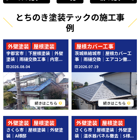
とちのき塗装テックの施工事
例
外壁塗装
屋根塗装
屋根カバー工事
宇都宮市｜下屋根塗装｜外壁
茨城県結城市｜屋根カバー工
その他工事
その他工事
塗装｜雨樋交換工事｜内窓...
事｜雨樋交換｜エアコン撤...
2026.08.04
2026.07.19
続きはこちら
続きはこちら
外壁塗装
屋根塗装
外壁塗装
屋根塗装
さくら市｜屋根塗装｜外壁塗
さくら市｜屋根塗装｜外壁塗
その他工事
装｜A様邸
装｜温水器パネル撤去｜S様...