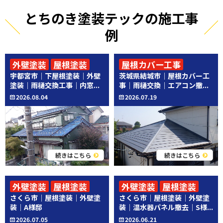
とちのき塗装テックの施工事
例
外壁塗装
屋根塗装
屋根カバー工事
宇都宮市｜下屋根塗装｜外壁
茨城県結城市｜屋根カバー工
その他工事
その他工事
塗装｜雨樋交換工事｜内窓...
事｜雨樋交換｜エアコン撤...
2026.08.04
2026.07.19
続きはこちら
続きはこちら
外壁塗装
屋根塗装
外壁塗装
屋根塗装
さくら市｜屋根塗装｜外壁塗
さくら市｜屋根塗装｜外壁塗
その他工事
装｜A様邸
装｜温水器パネル撤去｜S様...
2026.07.05
2026.06.21