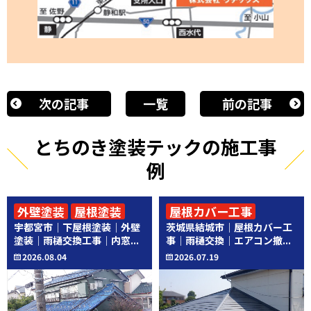
次の記事
一覧
前の記事
とちのき塗装テックの施工事
例
外壁塗装
屋根塗装
屋根カバー工事
宇都宮市｜下屋根塗装｜外壁
茨城県結城市｜屋根カバー工
その他工事
その他工事
塗装｜雨樋交換工事｜内窓...
事｜雨樋交換｜エアコン撤...
2026.08.04
2026.07.19