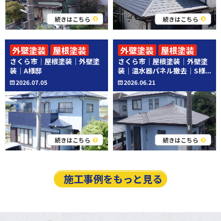
続きはこちら
続きはこちら
外壁塗装
屋根塗装
外壁塗装
屋根塗装
さくら市｜屋根塗装｜外壁塗
さくら市｜屋根塗装｜外壁塗
その他工事
装｜A様邸
装｜温水器パネル撤去｜S様...
2026.07.05
2026.06.21
続きはこちら
続きはこちら
施工事例をもっと見る