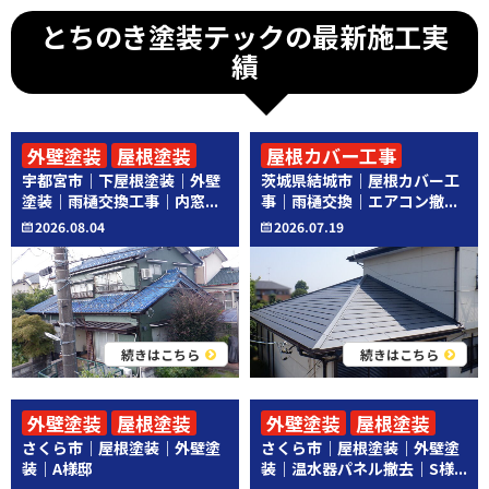
とちのき塗装テックの最新施工実
績
外壁塗装
屋根塗装
屋根カバー工事
宇都宮市｜下屋根塗装｜外壁
茨城県結城市｜屋根カバー工
その他工事
その他工事
塗装｜雨樋交換工事｜内窓...
事｜雨樋交換｜エアコン撤...
2026.08.04
2026.07.19
続きはこちら
続きはこちら
外壁塗装
屋根塗装
外壁塗装
屋根塗装
さくら市｜屋根塗装｜外壁塗
さくら市｜屋根塗装｜外壁塗
その他工事
装｜A様邸
装｜温水器パネル撤去｜S様...