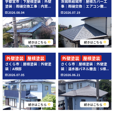
宇都宮市｜下屋根塗装｜外壁
茨城県結城市｜屋根カバー工
その他工事
その他工事
塗装｜雨樋交換工事｜内窓...
事｜雨樋交換｜エアコン撤...
2026.08.04
2026.07.19
続きはこちら
続きはこちら
外壁塗装
屋根塗装
外壁塗装
屋根塗装
さくら市｜屋根塗装｜外壁塗
さくら市｜屋根塗装｜外壁塗
その他工事
装｜A様邸
装｜温水器パネル撤去｜S様...
2026.07.05
2026.06.21
続きはこちら
続きはこちら