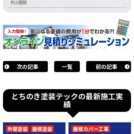
約2週間
次の記事
一覧
前の記事
とちのき塗装テックの最新施工実
績
外壁塗装
屋根塗装
屋根カバー工事