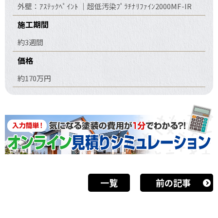
外壁：ｱｽﾃｯｸﾍﾟｲﾝﾄ ｜超低汚染ﾌﾟﾗﾁﾅﾘﾌｧｲﾝ2000MF-IR
施工期間
約3週間
価格
約170万円
一覧
前の記事