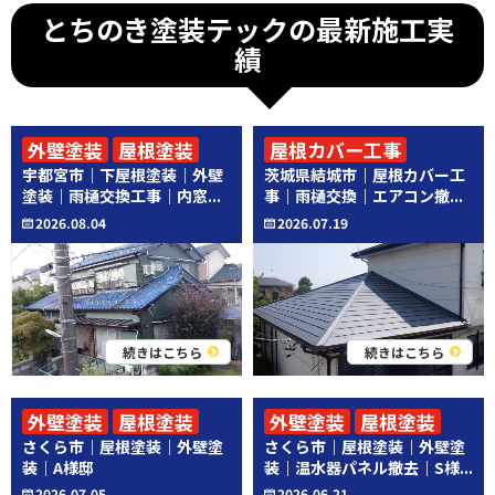
とちのき塗装テックの最新施工実
績
外壁塗装
屋根塗装
屋根カバー工事
宇都宮市｜下屋根塗装｜外壁
茨城県結城市｜屋根カバー工
その他工事
その他工事
塗装｜雨樋交換工事｜内窓...
事｜雨樋交換｜エアコン撤...
2026.08.04
2026.07.19
続きはこちら
続きはこちら
外壁塗装
屋根塗装
外壁塗装
屋根塗装
さくら市｜屋根塗装｜外壁塗
さくら市｜屋根塗装｜外壁塗
その他工事
装｜A様邸
装｜温水器パネル撤去｜S様...
2026.07.05
2026.06.21