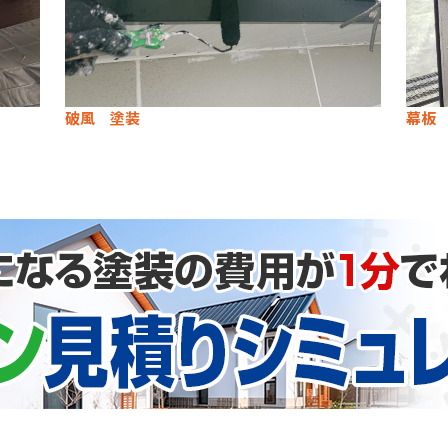
破風 塗装
幕板