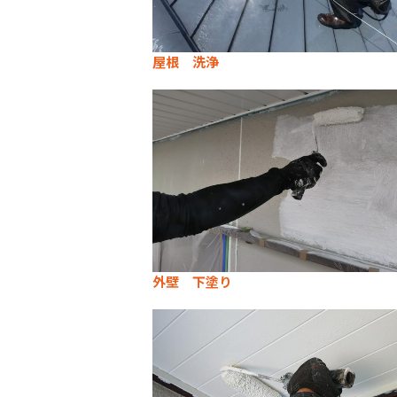
屋根 洗浄
外壁 下塗り