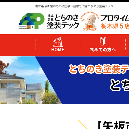
栃木県 宇都宮市の外壁塗装＆屋根専門店とちのき塗装テック
HOME
初めての方へ
とちのき塗装テ
と
【矢板