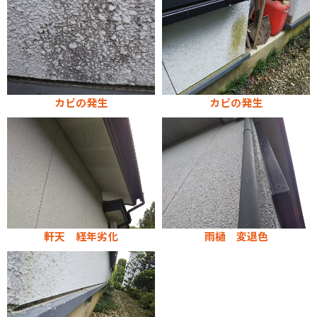
カビの発生
カビの発生
軒天 経年劣化
雨樋 変退色