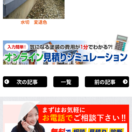
水切 変退色
次の記事
一覧
前の記事