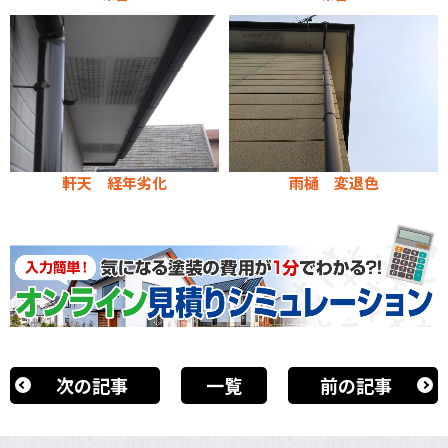
軒天 経年劣化
雨樋 変退色
次の記事
一覧
前の記事