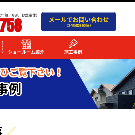
末年始、GW、お盆定休）
-758
メールでお問い合わせ
（24時間365日）
ショールーム紹介
施工事例
ぜひご覧下さい！
事例
事