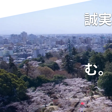
誠実
む。