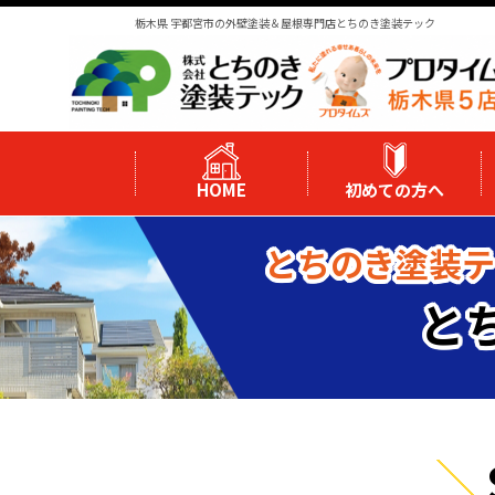
栃木県 宇都宮市の外壁塗装＆屋根専門店とちのき塗装テック
HOME
初めての方へ
とちのき塗装テ
と