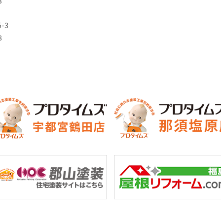
3
-3
8