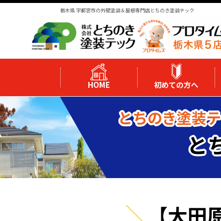
栃木県 宇都宮市の外壁塗装＆屋根専門店とちのき塗装テック
HOME
初めての方へ
とちのき塗装テ
と
【大田