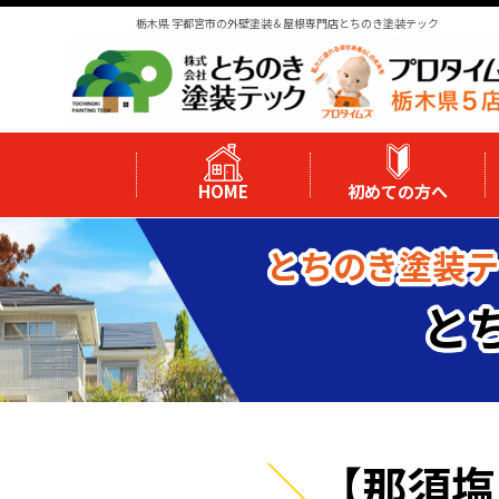
栃木県 宇都宮市の外壁塗装＆屋根専門店とちのき塗装テック
HOME
初めての方へ
とちのき塗装テ
と
【那須塩