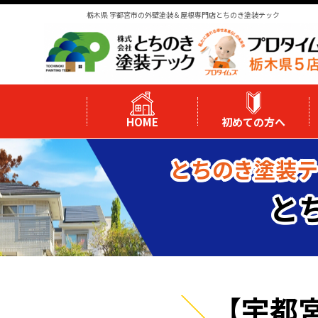
栃木県 宇都宮市の外壁塗装＆屋根専門店とちのき塗装テック
HOME
初めての方へ
とちのき塗装テ
と
【宇都