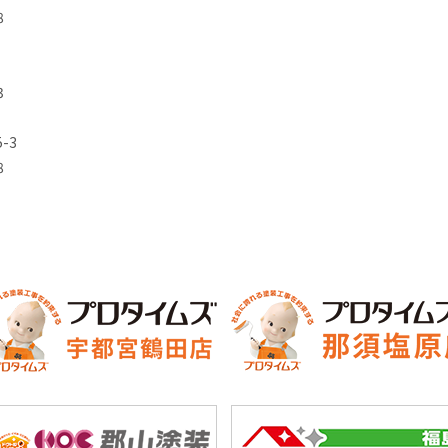
8
3
-3
8