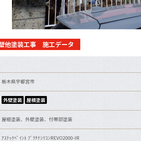
壁他塗装工事 施工データ
栃木県宇都宮市
外壁塗装
屋根塗装
屋根塗装、外壁塗装、付帯部塗装
ｱｽﾃｯｸﾍﾟｲﾝﾄ ﾌﾟﾗﾁﾅｼﾘｺﾝREVO2000-IR