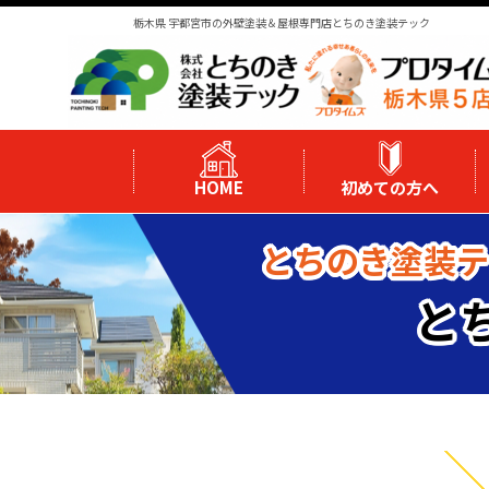
栃木県 宇都宮市の外壁塗装＆屋根専門店とちのき塗装テック
HOME
初めての方へ
とちのき塗装テ
と