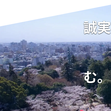
誠実
む。