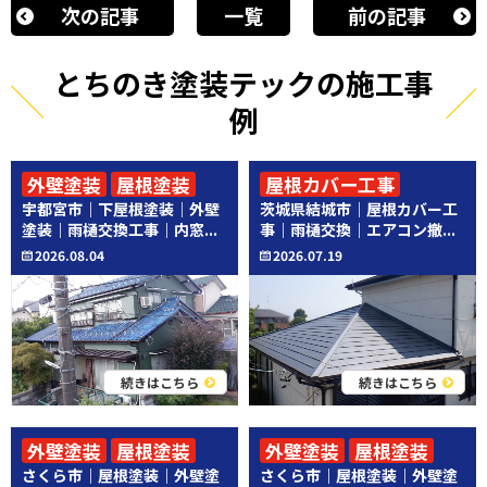
次の記事
一覧
前の記事
とちのき塗装テックの施工事
例
外壁塗装
屋根塗装
屋根カバー工事
宇都宮市｜下屋根塗装｜外壁
茨城県結城市｜屋根カバー工
その他工事
その他工事
塗装｜雨樋交換工事｜内窓...
事｜雨樋交換｜エアコン撤...
2026.08.04
2026.07.19
続きはこちら
続きはこちら
外壁塗装
屋根塗装
外壁塗装
屋根塗装
さくら市｜屋根塗装｜外壁塗
さくら市｜屋根塗装｜外壁塗
その他工事