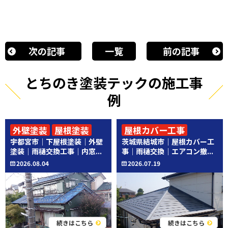
次の記事
一覧
前の記事
とちのき塗装テックの施工事
例
外壁塗装
屋根塗装
屋根カバー工事
宇都宮市｜下屋根塗装｜外壁
茨城県結城市｜屋根カバー工
その他工事
その他工事
塗装｜雨樋交換工事｜内窓...
事｜雨樋交換｜エアコン撤...
2026.08.04
2026.07.19
続きはこちら
続きはこちら