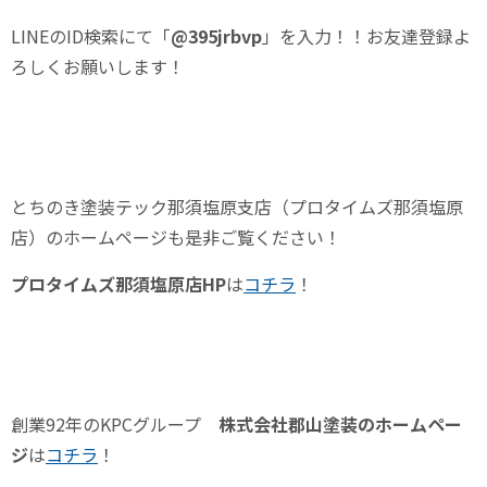
LINEの
ID
検索にて「
@395jrbvp
」を入力！！お友達登録よ
ろしくお願いします！
とちのき塗装テック那須塩原支店（プロタイムズ那須塩原
店）のホームページも是非ご覧ください！
プロタイムズ那須塩原店
HP
は
コチラ
！
創業
92
年の
KPC
グループ
株式会社郡山塗装のホームペー
ジ
は
コチラ
！