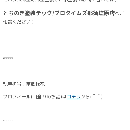
とちのき塗装テック/プロタイムズ那須塩原店
へご
相談ください！
*****
執筆担当：南郷極花
プロフィール
(
山登りのお話
)
は
コチラ
から
(
＾＾
)
*****