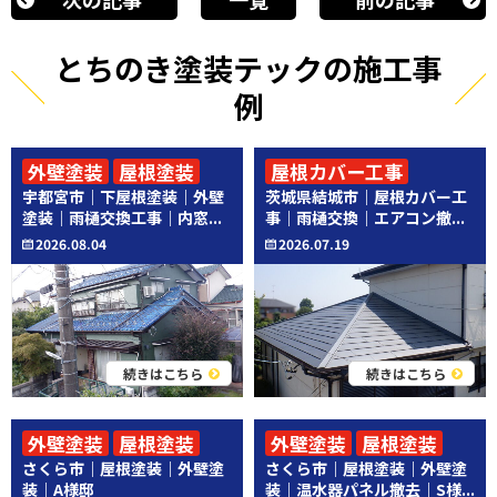
とちのき塗装テックの施工事
例
外壁塗装
屋根塗装
屋根カバー工事
宇都宮市｜下屋根塗装｜外壁
茨城県結城市｜屋根カバー工
その他工事
その他工事
塗装｜雨樋交換工事｜内窓...
事｜雨樋交換｜エアコン撤...
2026.08.04
2026.07.19
続きはこちら
続きはこちら
外壁塗装
屋根塗装
外壁塗装
屋根塗装
さくら市｜屋根塗装｜外壁塗
さくら市｜屋根塗装｜外壁塗
その他工事
装｜A様邸
装｜温水器パネル撤去｜S様...