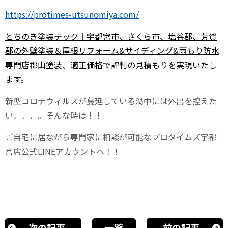
https://protimes-utsunomiya.com/
とちのき塗装テック｜宇都宮市、さくら市、塩谷郡、芳賀
郡の外壁塗装＆屋根リフォーム&サイディング&雨もり防水
専門店郡山塗装、適正価格で評判の見積もりを実現いたし
ます。
新型コロナウィルスが蔓延している渦中には外出を控えた
い．．．。そんな時は！！
ご自宅に居ながら専門家に相談が可能なプロタイムズ宇都
宮店公式LINEアカウントへ！！
次の記事
一覧
前の記事