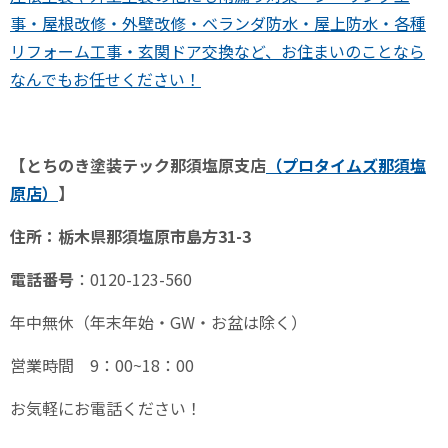
事・屋根改修・外壁改修・ベランダ防水・屋上防水・各種
リフォーム工事・玄関ドア交換など、お住まいのことなら
なんでもお任せください！
【とちのき塗装テック那須塩原支店
（プロタイムズ那須塩
原
店）
】
住所：栃木県那須塩原市島方
31-3
電話番号
：
0120-123-560
年中無休（年末年始・
GW
・お盆は除く）
営業時間
9
：
00~18
：
00
お気軽にお電話ください！