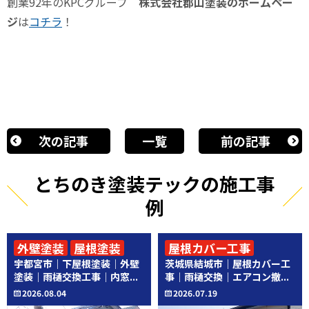
創業
92
年の
KPC
グループ
株式会社郡山塗装のホームペー
ジ
は
コチラ
！
次の記事
一覧
前の記事
とちのき塗装テックの施工事
例
外壁塗装
屋根塗装
屋根カバー工事
宇都宮市｜下屋根塗装｜外壁
茨城県結城市｜屋根カバー工
その他工事
その他工事
塗装｜雨樋交換工事｜内窓...
事｜雨樋交換｜エアコン撤...
2026.08.04
2026.07.19