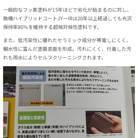
一般的なフッ素塗料が15年ほどで劣化が始まるのに対し、
無機ハイブリッドコートJYーIRは20年以上経過しても光沢
保持率80％を維持する超候対候性塗料です。
また、低汚染性に優れたセラミック成分が帯電しにくく、
親水性に富んだ塗膜表面を形成。汚れにくく、付着した汚
れも雨水によりセルフクリーニングされます。