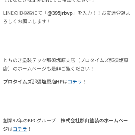
LINEの
ID
検索にて「
@395jrbvp
」を入力！！お友達登録よ
ろしくお願いします！
とちのき塗装テック那須塩原支店（プロタイムズ那須塩原
店）のホームページも是非ご覧ください！
プロタイムズ那須塩原店
HP
は
コチラ
！
創業
92
年の
KPC
グループ
株式会社郡山塗装のホームペー
ジ
は
コチラ
！