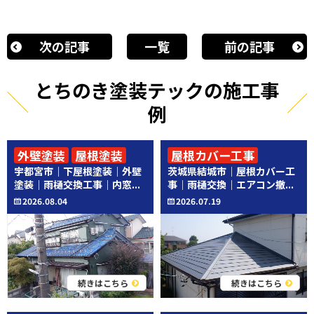
次の記事
一覧
前の記事
とちのき塗装テックの施工事
例
外壁塗装
屋根塗装
屋根カバー工事
宇都宮市｜下屋根塗装｜外壁
茨城県結城市｜屋根カバー工
その他工事
その他工事
塗装｜雨樋交換工事｜内窓...
事｜雨樋交換｜エアコン撤...
2026.08.04
2026.07.19
続きはこちら
続きはこちら