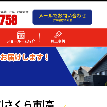
末年始、GW、お盆定休）
-758
メールでお問い合わせ
（24時間365日）
ショールーム紹介
施工事例
をお届けします！
|さくら市|高