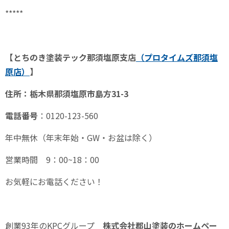
*****
【とちのき塗装テック那須塩原支店
（プロタイムズ那須塩
原
店）
】
住所：栃木県那須塩原市島方
31-3
電話番号
：
0120-123-560
年中無休（年末年始・
GW
・お盆は除く）
営業時間
9
：
00~18
：
00
お気軽にお電話ください！
創業
93
年の
KPC
グループ
株式会社郡山塗装のホームペー