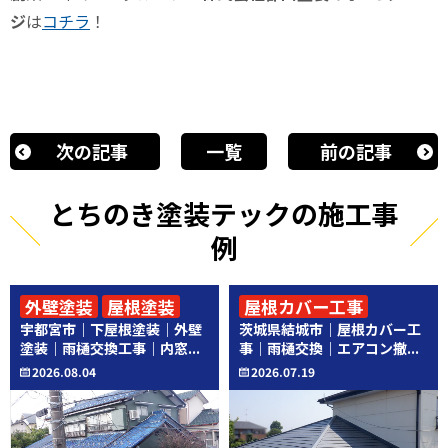
ジ
は
コチラ
！
次の記事
一覧
前の記事
とちのき塗装テックの施工事
例
外壁塗装
屋根塗装
屋根カバー工事
宇都宮市｜下屋根塗装｜外壁
茨城県結城市｜屋根カバー工
その他工事
その他工事
塗装｜雨樋交換工事｜内窓...
事｜雨樋交換｜エアコン撤...
2026.08.04
2026.07.19