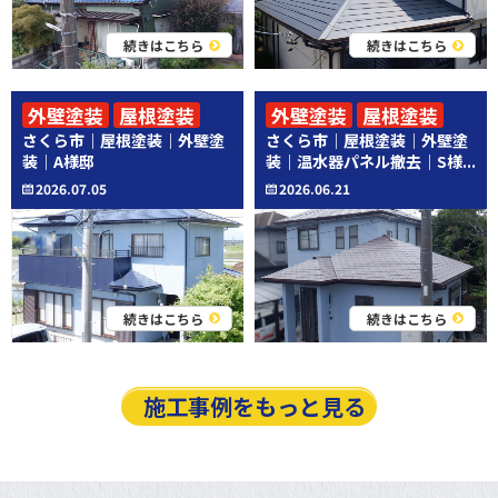
続きはこちら
続きはこちら
外壁塗装
屋根塗装
外壁塗装
屋根塗装
さくら市｜屋根塗装｜外壁塗
さくら市｜屋根塗装｜外壁塗
その他工事
装｜A様邸
装｜温水器パネル撤去｜S様...
2026.07.05
2026.06.21
続きはこちら
続きはこちら
施工事例をもっと見る