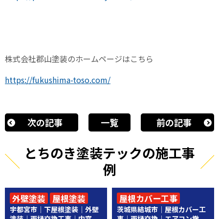
株式会社郡山塗装のホームページはこちら
https://fukushima-toso.com/
次の記事
一覧
前の記事
とちのき塗装テックの施工事
例
外壁塗装
屋根塗装
屋根カバー工事
宇都宮市｜下屋根塗装｜外壁
茨城県結城市｜屋根カバー工
その他工事
その他工事
塗装｜雨樋交換工事｜内窓...
事｜雨樋交換｜エアコン撤...