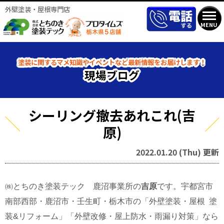
外壁塗装・屋根専門店
MENU
塗装に関するマメ知識やイベントなど最新情報をお届けします！
現場ブログ
シーリング撤去あれこれ(吉
原)
2022.01.20 (Thu) 更新
㈱とちのき塗装テック 鹿沼事業所の
吉原
です。宇都宮市
南部西部・鹿沼市・壬生町・栃木市の「外壁塗装・屋根 塗
装&リフォーム」「外壁改修・屋上防水・雨漏り対策」なら