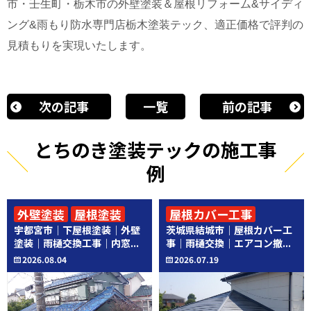
市・壬生町・栃木市の外壁塗装＆屋根リフォーム&サイディ
ング&雨もり防水専門店栃木塗装テック、適正価格で評判の
見積もりを実現いたします。
次の記事
一覧
前の記事
とちのき塗装テックの施工事
例
外壁塗装
屋根塗装
屋根カバー工事
宇都宮市｜下屋根塗装｜外壁
茨城県結城市｜屋根カバー工
その他工事
その他工事
塗装｜雨樋交換工事｜内窓...
事｜雨樋交換｜エアコン撤...
2026.08.04
2026.07.19