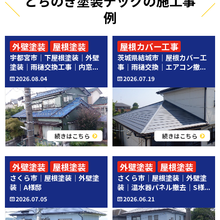
とちのき塗装テックの施工事
例
外壁塗装
屋根塗装
屋根カバー工事
宇都宮市｜下屋根塗装｜外壁
茨城県結城市｜屋根カバー工
その他工事
その他工事
塗装｜雨樋交換工事｜内窓...
事｜雨樋交換｜エアコン撤...
2026.08.04
2026.07.19
続きはこちら
続きはこちら
外壁塗装
屋根塗装
外壁塗装
屋根塗装
さくら市｜屋根塗装｜外壁塗
さくら市｜屋根塗装｜外壁塗
その他工事
装｜A様邸
装｜温水器パネル撤去｜S様...
2026.07.05
2026.06.21