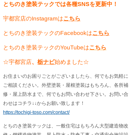
とちのき塗装テックでは各種SNSを更新中！
宇都宮店のInstagramは
こちら
とちのき塗装テックのFacebookは
こちら
とちのき塗装テックのYouTubeは
こちら
☆宇都宮店
、
栃ナビ
始めました☆
お住まいのお困りごとがございましたら、何でもお気軽に
ご相談ください。外壁塗装・屋根塗装はもちろん、各所補
修・屋上防水まで、何でもお問い合わせ下さい。お問い合
わせはコチラ↓↓からお願い致します！
https://tochigi-toso.com/contact/
とちのき塗装テックは、一般住宅はもちろん大型建造物改
修・鋼構造物塗装、屋上防水・防食工事・交通安全施設設