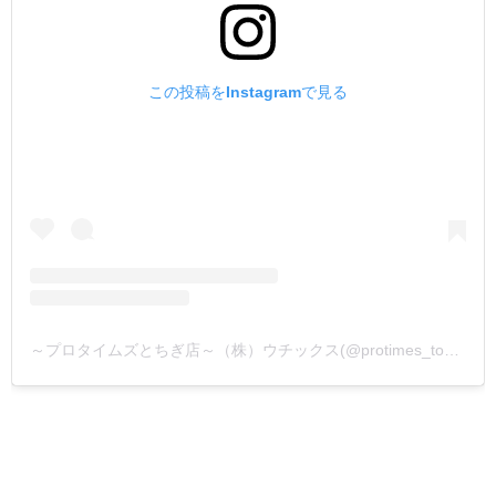
この投稿をInstagramで見る
～プロタイムズとちぎ店～（株）ウチックス(@protimes_tochigi)がシェアした投稿