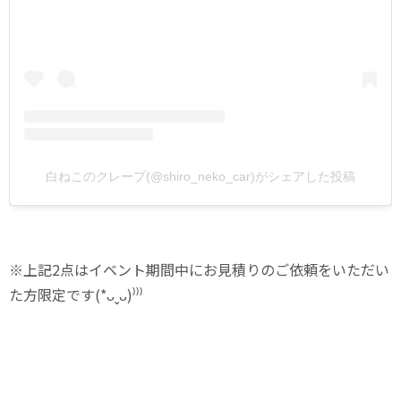
白ねこのクレープ(@shiro_neko_car)がシェアした投稿
※上記2点はイベント期間中にお見積りのご依頼をいただい
た方限定です(*ᴗˬᴗ)⁾⁾⁾