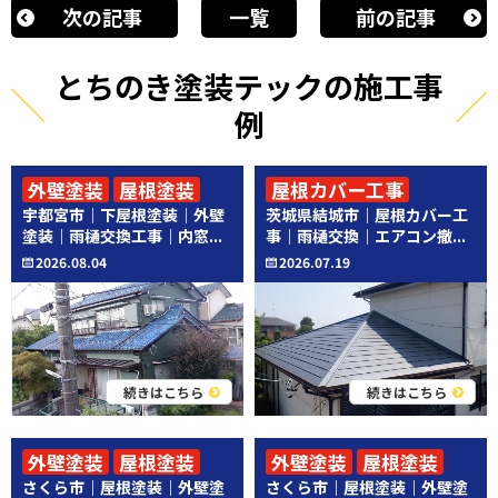
次の記事
一覧
前の記事
とちのき塗装テックの施工事
例
外壁塗装
屋根塗装
屋根カバー工事
宇都宮市｜下屋根塗装｜外壁
茨城県結城市｜屋根カバー工
その他工事
その他工事
塗装｜雨樋交換工事｜内窓...
事｜雨樋交換｜エアコン撤...
2026.08.04
2026.07.19
続きはこちら
続きはこちら
外壁塗装
屋根塗装
外壁塗装
屋根塗装
さくら市｜屋根塗装｜外壁塗
さくら市｜屋根塗装｜外壁塗
その他工事