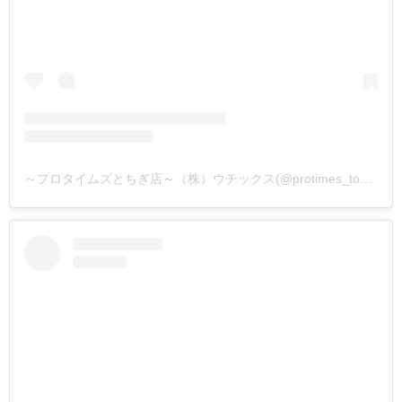
～プロタイムズとちぎ店～（株）ウチックス(@protimes_tochigi)がシェアした投稿