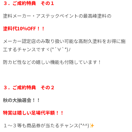
３．ご成約特典 その１
塗料メーカー・アステックペイントの最高峰塗料の
塗料代10％OFF！！
メーカー認定店のみ取り扱い可能な高耐久塗料をお得に施
工するチャンスです
ヾ
(*´
∀
`*)
ﾉ
防カビ性などの嬉しい機能も付随しています！
３．ご成約特典 その２
秋の大抽選会！！
特賞は嬉しい足場代半額！！
１～３等も商品券が当たるチャンス(*^^)