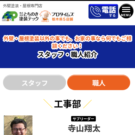
外壁塗装・屋根専門店
MENU
外壁・屋根塗装以外の事でも、お家の事なら何でもご相
談ください！
スタッフ・職人紹介
スタッフ
職人
工事部
サブリーダー
寺山翔太