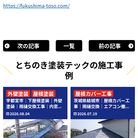
https://fukushima-toso.com/
次の記事
一覧
前の記事
とちのき塗装テックの施工事
例
外壁塗装
屋根塗装
屋根カバー工事
宇都宮市｜下屋根塗装｜外壁
茨城県結城市｜屋根カバー工
その他工事
その他工事
塗装｜雨樋交換工事｜内窓...
事｜雨樋交換｜エアコン撤...
2026.08.04
2026.07.19