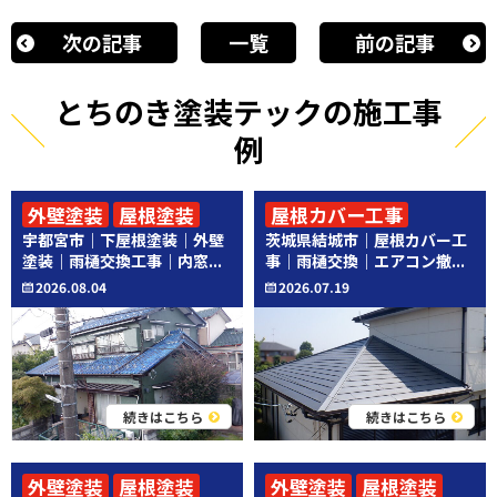
次の記事
一覧
前の記事
とちのき塗装テックの施工事
例
外壁塗装
屋根塗装
屋根カバー工事
宇都宮市｜下屋根塗装｜外壁
茨城県結城市｜屋根カバー工
その他工事
その他工事
塗装｜雨樋交換工事｜内窓...
事｜雨樋交換｜エアコン撤...
2026.08.04
2026.07.19
続きはこちら
続きはこちら
外壁塗装
屋根塗装
外壁塗装
屋根塗装