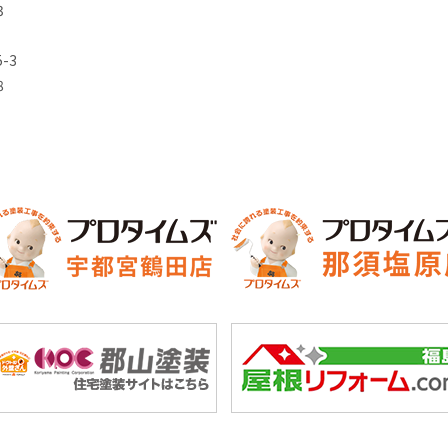
3
-3
8