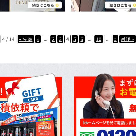
続きはこちら
続きはこちら
4 / 14
« 先頭
«
...
2
3
4
5
6
...
10
...
»
最後 »