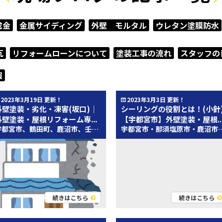
成金
金属サイディング
外壁 モルタル
ウレタン塗膜防水
瓦
リフォームローンについて
塗装工事の流れ
スタッフの
報
2023年3月19日 更新！
2023年3月3日 更新！
外壁塗装・劣化・凍害(坂口)｜
シーリングの役割とは！(小針
外壁塗装・屋根リフォーム専...
【宇都宮市】外壁塗装・屋根..
宇都宮市、鶴田町、鹿沼市、壬生町、下野市、上三川町、日光市にお住いの皆様、こんにちは。 プロタイムズ宇都宮鶴田店 坂口です。 どんな建物でも、定期的なメンテナンスが必要となります。 住宅でも同様に、劣化した外壁は、早々に補修が必要です。１度進行した劣化は、自然に良くなりません。 人間の体のように自然治癒力があるわけではありません。 放置致しますと、住まいの寿命が短くなるリスクが生じるためです。 劣化が進行するにつれ外壁の防水性は失われていき、いずれは雨水の浸入を許すようになります。 雨水が浸入すると、外壁は加速度的に傷みます。さらに住まい内部にまで雨水が入り込んでしまうと、 住まいの躯体が腐食してしまう可能性があります。 躯体の腐食が進めば、修繕する範囲が広くなり費用も多くかかってしまう可能性が高いです。 劣化症状と申しますと、 軽度ですと、紫外線から影響を受けるチョーキング現象・色あせ 重度ですと、ひび割れ・欠損などが分かりやすい症状かと思われます。 ひび割れから、欠損に至るまでに、凍害が発生しているかと思われます。 凍害とは、 外壁表面の防水の役割を果たしている塗膜の効果がなくなると、内部に水が浸透し、その水が氷点下を下回って凍結することが、凍害の原因です。 水は氷の状態になると体積がおよそ10％増えますが、暖かくなると溶けて水に戻るため、外壁材は膨張と収縮を繰り返し、やがて外壁表面にもひび割れや剥がれの症状が起きはじめます。 一般住宅で、主成分がセメントである建材は、1年中雨や紫外線などに晒されます。特に冬場では、凍害が起こりやすくなります。 いざ外壁に剥がれが生じますと、外壁の張り替えをするしかなくなり、思わぬ出費に繫がる可能性があります。 対策としては、窓回りに水がたまることから始まりますので、 水が溜まりにくくすることが必要です。 との１つの解決策が、防水性を持たせる塗装になります。 外壁の劣化症状は、手で触ると粉（顔料）がつくことから 始まります。 気になり始めが、相談時かと思われます。 私たちKPCグループでは ACCEL JAPAN アンバサダーのヒロミさんの肖像を用いたプロモーション活動を開始致しました！！ DIYでもおなじみのヒロミさんです! (^^)! 創業94年のKPCグループ(郡山塗装グループ)のプロタイムズ宇都宮 鶴田店は、栃木県内全域で地域密着の外壁工事、塗装工事、各所補修、屋上防水、内装リフォームまで、お家のことでしたら何でもお問い合わせ下さい。 お客様とのご縁を大切に喜びと安心、そして感動をご提供できるような工事を行ってまいります。 プロタイムズ宇都宮 鶴田店｜宇都宮市｜鶴田町（つるた）｜鹿沼市｜壬生町｜下野市｜上三川町｜日光市 外壁塗装＆屋根リフォーム&サイディング&雨もり防水専門店、適正価格で評判の見積もりを実現いたします。 外出を控えたい．．．。 そんな時は！！ ご自宅に居ながら専門家に相談が可能なプロタイムズ宇都宮 鶴田店公式LINEアカウントへ！！ 来店予約・オンライン相談も随時受け付けております！！ 弊社で施工したお家をぜひご覧ください！ 高品質塗装には絶対の自信があります。 塗装のプロフェッショナル集団として誠心誠意対応させていただきます。 栃木県内4店舗展開中！ ⇒宇都宮店(岡本)、宇都宮 鶴田店、とちぎ店、那須塩原店 宇都宮市｜鶴田町｜鹿沼市｜壬生町｜下野市｜上三川町｜日光市 外壁塗装＆屋根リフォーム&サイディング&雨もり防水専門店
宇都宮市・那須塩原市・鹿沼市・栃木市の皆様 こんにちは！ 栃木県県宇都宮市・那須塩原市・鹿沼市・栃木市地域密着の屋根・外壁塗装専門店とちのき塗装テック 小針です！ 宇都宮市・那須塩原市・鹿沼市・栃木市で数少ない自社職人在籍の外壁塗装＆屋根塗装専門店だから、高品質の塗装工事を提供できます！ いつもブログをお読みいただき誠にありがとうございます！ 皆さんこんにちわ！ 郡山店の小針です！ 今回は、シーリングの役割について解説していきたいと思います！ シーリングの役割とは、、、 ① 防水性高める 外壁材と外壁材の隙間であったり、窓や玄関ドアの周りなど建物を建てる上で「隙間」が存在します。 そこで隙間をシーリングで埋めることで、その隙間からの雨水の侵入を防ぐことができます。 また、シーリングをするメリットとして防水性を高めるだけではありません！ ② 建物同士のクッションになる 建物には、「壁と窓」や「壁と玄関ドア」といった建材と建材が接する部分が存在してしまいます。 そこで、壁同士や建材同士の接する部分にシーリングを打つことで、 ぶつかり合いを防ぐ、クッションの役割にもなるのです。 Q. なぜ、シーリングのようなクッションの役目が必要なのか、、、 Ａ. 壁に使われる「サイディング」や「コンクリート」は、外の気温や温度の変化によって 膨らんだり、縮んだり、人間の目には見えない揺れなどを引き起こすため、 サイディングへの負担を
続きはこちら
続きはこちら