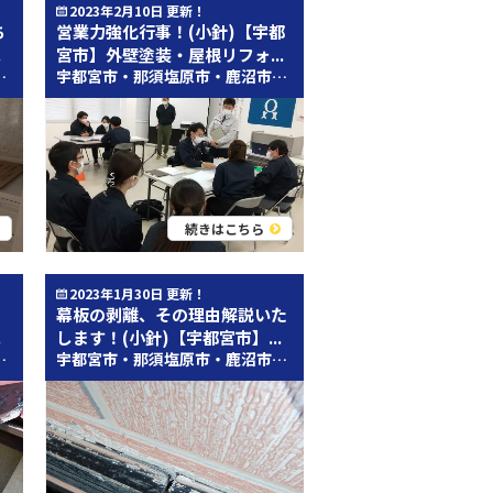
2023年2月10日 更新！
ち
営業力強化行事！(小針)【宇都
.
宮市】外壁塗装・屋根リフォ...
ます！ いつもブログをお読みいただき誠にありがとうございます！ 皆さんこんにちわ！ 郡山店の小針です！ この会社では、屋根や外壁の塗装のみならず、 内装の台所やお風呂といった、水周りのリフォームも行っております！
宇都宮市・那須塩原市・鹿沼市・栃木市の皆様 こんにちは！ 栃木県県宇都宮市・那須塩原市・鹿沼市・栃木市地域密着の屋根・外壁塗装専門店とちのき塗装テック 小針です！ 宇都宮市・那須塩原市・鹿沼市・栃木市で数少ない自社職人在籍の外壁塗装＆屋根塗装専門店だから、高品質の塗装工事を提供できます！ いつもブログをお読みいただき誠にありがとうございます！ 皆さんこんにちわ！ 郡山店の小針です！ 今回は、社内にて年に一度、、の恒例行事！ 各支店の新人営業を本社へ集めて、ロープレ大会と呼ばれる、 営業力を強化するための大会がありました！ 課題として、10分以内に会社説明とお見積りの説明、と題され 大会当日には上司や先輩社員がお客様役で大会が行われました！ その様子がこちら！
続きはこちら
2023年1月30日 更新！
、
幕板の剥離、その理由解説いた
.
します！(小針)【宇都宮市】...
したコーキングの方法がありますが、 永久に保つものではありません。 定期的にチェックを行うことで劣化を早期発見することができ、 雨漏りが侵入する前にいち早く防ぐことができます。 最近塗装をした方は、特に塗装をしてもらったからと言って、油断は禁物です。 長いお付き合いができる業者さんへ頼み、 きれいを保つために定期的なメンテナンスをおすすめいたします。 お問い合わせはこちら↓↓↓ 無料見積り・無料診断の依頼はこちら 宇都宮市・那須塩原市・鹿沼市・栃木市最大級！ショールームオープン！ ショールーム紹介はこちら 宇都宮市・那須塩原市・鹿沼市・栃木市の外壁塗装＆屋根工事なら、 数少ない自社職人在籍のとちのき塗装テックにお任せください！ 宇都宮市・那須塩原市・鹿沼市・栃木市の施工事例はこちら 宇都宮市・那須塩原市・鹿沼市・栃木市で創業90年、累計施工実績13,500件以上！HPで施工事例を公開中！ お得な塗装メニューはこちら 塗装の適正相場、どんな塗料があるのかをご紹介！ 職人・スタッフ紹介はこちら 無料見積り・無料診断の依頼はこちら
宇都宮市・那須塩原市・鹿沼市・栃木市の皆様 こんにちは！ 栃木県県宇都宮市・那須塩原市・鹿沼市・栃木市地域密着の屋根・外壁塗装専門店とちのき塗装テック 小針です！ 宇都宮市・那須塩原市・鹿沼市・栃木市で数少ない自社職人在籍の外壁塗装＆屋根塗装専門店だから、高品質の塗装工事を提供できます！ いつもブログをお読みいただき誠にありがとうございます！ こんにちわ！ 郡山店の小針です！ 皆さん！幕板はご存じですか？ 今回は幕板について解説させていただきます！ 幕板とは、 お家の1階部分と2階部分の間や瓦屋根の溝の部分の境目部分にある、横長い板状のものです。 こちらの幕板は、内装にもあり、 吊り戸棚や天井の隙間、テーブルの板のアクセントといった、 インテリアにも使用されることがあります！ そんなお洒落にするためについている幕板ですが、 外壁と別な素材で上から張り付けているため、壁より早めに劣化してしまう部分でもあります。 下の写真をご覧ください⇊ こちらの写真は、幕板が剥離という劣化症状を引き起こしています。 原因としては、、、 外壁の上に張り付いているだけですので、構造上水分がたまりやすい場所であるため、 幕板事態に水が降れている時間が長くなり、素材に湿気を帯びてもろくなってしまうからです。 さらに！ 幕板の中に入った水分が乾いて蒸発しようとするため、 表面から出ていく際に塗膜を弱らせ、 最終的に膨れや剥がれが引き起こされる可能性が高まるのです。 次回！ 綺麗を保つためにやるべきこと！ お問い合わせはこちら↓↓↓ 無料見積り・無料診断の依頼はこちら 宇都宮市・那須塩原市・鹿沼市・栃木市最大級！ショールームオープン！ ショールーム紹介はこちら 宇都宮市・那須塩原市・鹿沼市・栃木市の外壁塗装＆屋根工事なら、 数少ない自社職人在籍のとちのき塗装テックにお任せください！ 宇都宮市・那須塩原市・鹿沼市・栃木市の施工事例はこちら 宇都宮市・那須塩原市・鹿沼市・栃木市で創業90年、累計施工実績13,500件以上！HPで施工事例を公開中！ お得な塗装メニューはこちら 塗装の適正相場、どんな塗料があるのかをご紹介！ 職人・スタッフ紹介はこちら 無料見積り・無料診断の依頼はこちら