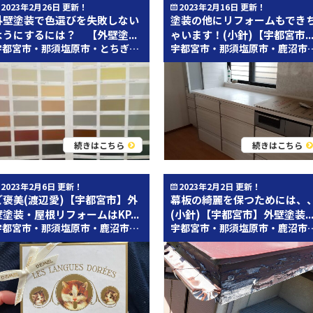
2023年2月26日 更新！
2023年2月16日 更新！
外壁塗装で色選びを失敗しない
塗装の他にリフォームもでき
ようにするには？ 【外壁塗...
ゃいます！(小針)【宇都宮市..
宇都宮市・那須塩原市・とちぎし近辺の皆さんこんにちは(^▽^) 外壁塗装・屋根塗装専門店のとちのき塗装テックです！ 今回のブログを執筆させていただく宇都宮本店、営業アシスタントの内海と申します。 ＊＊＊＊＊＊＊＊＊＊＊＊＊＊＊＊＊＊＊＊＊＊＊＊＊＊＊＊＊＊＊＊＊ 色選びにお困りではありませんか？ 「外壁塗装をしたい！でも、何色に？失敗したらどうしよう、、、」 ！！初めて塗装する方・塗り替えを考えている方必見！！ ◇外壁塗装で色選びを失敗しないようにするには？ 外壁塗装をするにあたって色選びかとても悩まれると思います。 カタログだけでは、イメージがしにくいと思われます。色は見る面積によって見方が変わります。 また、たくさん色があるため、あれもこれもとなってしまうと思います。 光の当たり具合でも変わりますしね(*'▽') （アンミカさんも白は200色あると仰っていました！） では、どうすれば外壁塗装の際に失敗しな色選びができるのか。 ◇カラーシミュレーションでイメージ作成 色選びには欠かせない！！ 実際のお家に気になっている色を付けることが出来ます。 元々一色だったお家を二色にまたはその反対も可能です！ 色同士の相性も大事なので、そちらもカラーシミュレーションで作成し皆様のイメージしているお家に近づけられるかと思います！ 皆様の大切なお家がきれいにるようお手伝いいたします！ お気軽にお問い合わせください°˖✧◝(⁰▿⁰)◜✧˖° 施工事例はこちら 栃ナビはこちら インスタはこちら (・∀・)ｲｲﾈ!!宜しくお願いします インスタでは、質問コーナーを考えております、皆さんが知りたいこと動画にしてほしいことがありましたら、お気軽にDM、お電話ください(*'▽') ＊＊＊＊＊＊＊＊＊＊＊＊《最後までご覧いただきありがとうございます》＊＊＊＊＊＊＊＊＊＊＊＊ ※コロナ感染拡大防止の為、入口に消毒液を設置しておりますのでご自由にお使い下さい。 尚、スタッフがお客様を対応する際マスクを着用しておりますが、ご了承下さい。 栃木県宇都宮市・さくら市・塩谷郡・芳賀郡で外壁塗装・屋根の塗り替えをお考えなら、 屋根・外壁塗装＆雨漏り専門店「プロタイムズ宇都宮店」までぜひご相談下さい！ お電話番号はコチラ ０１２０－３００－７５８ 年中無休（年末年始・GW・お盆は除く） 受付時間 ９：００～１８：００ 外壁・屋根塗り替えお問い合わせはコチラ ↓↓ https://protimes-utsunomiya.com/contact/ ぜひお気軽にお問合せください！！ 外壁塗装＆雨漏り専門店「プロタイムズ宇都宮店」は、株式会社郡山塗装が運営しています。株式会社郡山塗装は福島県で創業91年になる老舗の屋根外壁塗装会社です。 公共工事がメインでしたが、現在は戸建て住宅の外壁塗装や屋根塗装も行っています。 全ての仕事の先にあるのは、お客様の笑顔。この「お客様の笑顔」を会社の目的として、これからも福島県内で培った塗装業界No.1の実績と信頼の技術で、 栃木県（宇都宮市・さくら市・塩谷郡・芳賀郡）の多くの人々に喜んでいただき、地域の皆様と共に生き、地域にとって必要とされる企業であり続けられるよう頑張ってまいります。 どうぞ宜しくお願いします。 栃木県にお住まいの皆様へ 私たち郡山塗装は50名を超える自社塗装職人、国家資格塗装技能士の工事会社です。 マナーにこだわり、塗装品質にこだわり、過去に福島県内で12,000件を超える塗装リフォームを行ってきました。 ひとつひとつの工事工程を丁寧に、そして、手作りで創り上げる世界に１つしかない作品としてお客様の予測を超える外装リフォーム工事にしてまいります。 「全ての仕事の先にあるのは、お客様の笑顔。」という理念を大切にして、これからも福島県塗装実績No.1企業としての誇りを胸に、 多くの人々に喜んでいただき、福島県、栃木県と共に生き、福島県、栃木県にとって必要とされる企業でありづづけられるよう頑張ってまいります。 外壁塗装＆屋根塗装、屋根リフォーム＆雨漏り対策＆屋上防水＆ベランダ防水＆外壁リフォーム専門店のプロタイムズ宇都宮店（株式会社郡山塗装）をどうぞ宜しくお願い致します。 栃木県の外壁塗装＆屋根専門店郡山塗装へのお問合せはこちら https://protimes-utsunomiya.com/contact/ 栃木県で外壁塗装をお考えの方はこちらへ https://protimes-utsunomiya.com/ 株式会社郡山塗装のホームページはこちら https://fukushima-toso.com/
宇都宮市・那須塩原市・鹿沼市・栃木市の皆様 こんにちは！ 栃木県県宇都宮市・那須塩原市・鹿沼市・栃木市地域密着の屋根・外壁塗装専門店とちのき塗装テック 小針です！ 宇都宮市・那須塩原市・鹿沼市・栃木市で数少ない自社職人在籍の外壁塗装＆屋根塗装専門店だから、高品質の塗装工事を提供でき
続きはこちら
続きはこちら
2023年2月6日 更新！
2023年2月2日 更新！
ご褒美(渡辺愛)【宇都宮市】外
幕板の綺麗を保つためには、
壁塗装・屋根リフォームはKP...
(小針)【宇都宮市】外壁塗装..
宇都宮市・那須塩原市・鹿沼市・栃木市の皆様 こんにちは！ 栃木県県宇都宮市・那須塩原市・鹿沼市・栃木市地域密着の屋根・外壁塗装専門店とちのき塗装テック の渡辺愛里です！ 宇都宮市・那須塩原市・鹿沼市・栃木市で数少ない自社職人在籍の外壁塗装＆屋根塗装専門店だから、高品質の塗装工事を提供できます！ いつもブログをお読みいただき誠にありがとうございます！ 皆さんこんにちは。 プロタイムズの渡辺愛里です。 大きい工事が終わったということで、休みの日は自分のご褒美ということで バレンタインフェア？でチョコレートがたくさん売っていたので、 デメルのチョコを買ってしまいました。 まずパッケージがかわいいですよね！猫の舌をモチーフにしたチョコなので 猫の舌が描かれているのもユーモアがあります。。 味はもちろん最高です。ナッツの味を選んだのですが、なめらかで溶けていく感じが 凄く贅沢です。 お高いですが、ご褒美には最高でした(*^-^*) 皆さんも頑張ったときには、自分にご褒美をあげてゆっくりしましょうね！ また次のブログでお会いしましょう！ お問い合わせはこちら↓↓↓ 無料見積り・無料診断の依頼はこちら 宇都宮市・那須塩原市・鹿沼市・栃木市最大級！ショールームオープン！ ショールーム紹介はこちら 宇都宮市・那須塩原市・鹿沼市・栃木市の外壁塗装＆屋根工事なら、 数少ない自社職人在籍のとちのき塗装テックにお任せください！ 宇都宮市・那須塩原市・鹿沼市・栃木市の施工事例はこちら 宇都宮市・那須塩原市・鹿沼市・栃木市で創業90年、累計施工実績13,500件以上！HPで施工事例を公開中！ お得な塗装メニューはこちら 塗装の適正相場、どんな塗料があるのかをご紹介！ 職人・スタッフ紹介はこちら 無料見積り・無料診断の依頼はこちら
宇都宮市・那須塩原市・鹿沼市・栃木市の皆様 こんにちは！ 栃木県県宇都宮市・那須塩原市・鹿沼市・栃木市地域密着の屋根・外壁塗装専門店とちのき塗装テック 小針です！ 宇都宮市・那須塩原市・鹿沼市・栃木市で数少ない自社職人在籍の外壁塗装＆屋根塗装専門店だから、高品質の塗装工事を提供できます！ いつもブログをお読みいただき誠にありがとうございます！ こんにちわ！ 郡山店の小針です！ 皆さん！ 前回に引き続き、綺麗を保つためにやるべきこと、 2つをお教えいたします！ 幕板はどうしても劣化しやすい部分です。 それを少しでも！抑える方法があります！ ※あくまできれいに保つために出来ることです。 ぜひこれから塗装を考えている方は要チェックです！ 幕板の塗装や交換をするときは、 1．帯板の上の部分に「三角コーキング」または帯上コーキングと呼ばれる方法があります。 この方法は、前回のブログでも話したように 劣化の原因でもある外壁の上に張り付けてあるという構造上、幕板の上に水分が溜まりやすいです。 このことから コーキングというゴム状の防水材を幕板の上の部分に打つことによって、 壁を伝ってくる水が、幕板の上にたまるのを防ぐための方法です！ 2．定期的なafter点検も行いましょう。 幕板は、塗装やお手入れを行った後から、約3～5年おきに、施工業者の人に点検して萌う必要があります。 なぜならば、普段見ることができない高いところにあるためです。 先ほど話