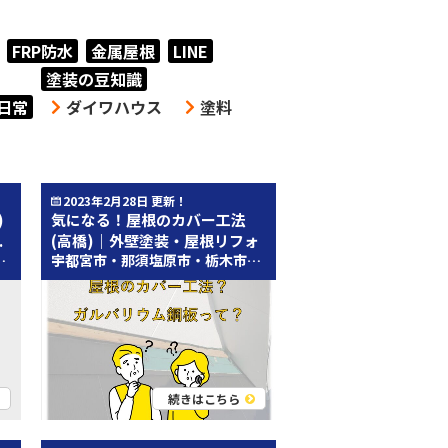
FRP防水
金属屋根
LINE
塗装の豆知識
日常
ダイワハウス
塗料
2023年2月28日 更新！
)
気になる！屋根のカバー工法
.
(高橋)｜外壁塗装・屋根リフォ
軽減させるためです！ いかがでしたか？ シーリングは、建物の隙間という小さな隙間を埋めるだけではなく、 雨風や影の負担にならないようにできる重要な役割を担っているのです！ 以上シーリングの役割についてでした！ 次回！シーリングにも寿命は来てしまうのです、、、 シーリングのこのサインが出ていたら注意！ということで劣化症状についてお話します！ お問い合わせはこちら↓↓↓ 無料見積り・無料診断の依頼はこちら 宇都宮市・那須塩原市・鹿沼市・栃木市最大級！ショールームオープン！ ショールーム紹介はこちら 宇都宮市・那須塩原市・鹿沼市・栃木市の外壁塗装＆屋根工事なら、 数少ない自社職人在籍のとちのき塗装テックにお任せください！ 宇都宮市・那須塩原市・鹿沼市・栃木市の施工事例はこちら 宇都宮市・那須塩原市・鹿沼市・栃木市で創業90年、累計施工実績13,500件以上！HPで施工事例を公開中！ お得な塗装メニューはこちら 塗装の適正相場、どんな塗料があるのかをご紹介！ 職人・スタッフ紹介はこちら 無料見積り・無料診断の依頼はこちら
宇都宮市・那須塩原市・栃木市の皆様 こんにちは！ 栃木県県宇都宮市・那須塩原市・栃木市地域密着の屋根・外壁塗装専門店とちのき塗装テック 宇都宮鶴田店の高橋梨佳子です！ 宇都宮市・那須塩原市・栃木市で数少ない自社職人在籍の外壁塗装＆屋根塗装専門店だから、高品質の塗装工事を提供できます！ いつもブログをお読みいただき誠にありがとうございます！ 塗装以外の屋根のメンテナンス方法と言えば！カバー工法(重ね葺きとも)と葺き替え工法です。 最近ではカバー工法をご希望のお客様が増えています(特に宇都宮市周辺に多い印象です)ので、カバー工法についてご紹介したいと思います。 カバー工法って？ カバー工法は名前の通り、新しい屋根材を既存の屋根材の上からカバー＝重ねる工事です。 似たような工事の方法に葺き替え工法がありますが、こちらは既存の屋根材を新しい屋根材に入れ替える工事です。この際、既存の屋根材を撤去する工程とそれに伴う職人さんの人工、そして廃材の処理が発生します。そのため、費用がカバー工法よりも高くなるのが特徴です。 使用建材 カバー工法で使用される屋根材は多くの場合はガルバリウム鋼板です。薄くそして1㎡あたり5㎏と軽いので、既存の屋根に重ねても問題ありません。また、雨風・紫外線に強く耐久性に優れており製品保証が25年をうたうメーカーも…！ 対象となる屋根 カバー工法が可能なのは スレート瓦(コロニアル) アスファルトシングル 金属屋根(トタン、ガルバリウム) といった厚みの少ない屋根材です。 日本瓦、洋瓦、セメント瓦などは厚みがあるため、上からガルバリウム鋼板をかぶせることが難しいです…。そのため葺き替え工事をおすすめします。 ※工事中の写真はこちらから こんな方はぜひ！ ノンアスベストのスレート瓦のお家 1990年代後半～2004年頃に建てられたお家にお住まいの方、以下の写真のような屋根の傷みはございませんか？この時期のスレート瓦はノンアスベストで傷みやすいものの可能性が高いです。屋根材を強固なものにするためにアスベストが用いられていましたが、この時期は法律が変わりアスベストが使用できなくなり耐久性が落ちてしまっているのです。 破損しやすいため、基本的にこのようなスレート瓦については塗装のご提案はしていません
ー...
続きはこちら