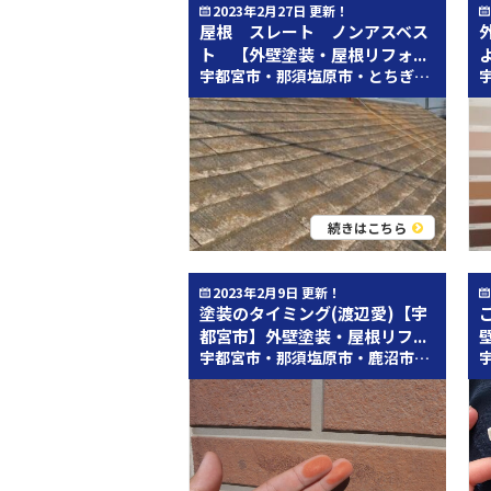
2023年2月27日 更新！
屋根 スレート ノンアスベス
ト 【外壁塗装・屋根リフォ...
宇都宮市・那須塩原市・とちぎし近辺の皆さんこんにちは(^▽^) 外壁塗装・屋根塗装専門店のとちのき塗装テックです！ 今回のブログを執筆させていただく宇都宮本店、営業アシスタントの内海と申します。 ＊＊＊＊＊＊＊＊＊＊＊＊＊＊＊＊＊＊＊＊＊＊＊＊＊＊＊＊＊＊＊＊＊ スレート屋根 ノンアスベストをご存じですか？ ２０００年頃からアスベスト入りの建材が禁止された２００４年までのスレート屋根は、 ノンアスベスト材の移行期でした。この時期のスレート屋根は、準備不足のままアスベストを抜いて 代用品にしたため、耐久性の点で劣る疑いがあることがわかってきました。 ７～８年で欠けたり割れたりヒビが入ったりするものが散見されるのです。 ◇ノンアスベストだった時の対処法として そんなに傷んでいないようであれば、粘着度の高い塗料で塗装すれば、しばらくの間は 問題ないかと思います。 しかし、そのお家に長く住むのであればとなると話は変わってきます。 その場合は、葺き替え・カバー工法で屋根材全体をお考えになった方がよろしいかと思います。 ◇２００１～２００４年頃は要注意 アスベストが含まれていない分安心なものではありますが、その反面、耐久年数が低いと思われる 屋根があります。 実際「家、スレート屋根なんだけど、この前の風で屋根材が落ちてきた」という内容のお電話があります。 屋根を見させていただいた結果、２００１年頃に建てたお家、図面を見させていただき確認するとノンアスベストのスレート屋根ということも分かりました。 屋根は、日常生活であまり目にすることが無いと思われる個所だと思います。 その分、劣化している事にも気づきません。 現場調査・お見積り無料ですので ご不明点・ご相談などお気軽にお問い合わせください！ 施工事例はこちら 栃ナビはこちら インスタはこちら (・∀・)ｲｲﾈ!!宜しくお願いします インスタでは、質問コーナーを考えております、皆さんが知りたいこと動画にしてほしいことがありましたら、お気軽にDM、お電話ください(*'▽') ＊＊＊＊＊＊＊＊＊＊＊＊《最後までご覧いただきありがとうございます》＊＊＊＊＊＊＊＊＊＊＊＊ ※コロナ感染拡大防止の為、入口に消毒液を設置しておりますのでご自由にお使い下さい。 尚、スタッフがお客様を対応する際マスクを着用しておりますが、ご了承下さい。 栃木県宇都宮市・さくら市・塩谷郡・芳賀郡で外壁塗装・屋根の塗り替えをお考えなら、 屋根・外壁塗装＆雨漏り専門店「プロタイムズ宇都宮店」までぜひご相談下さい！ お電話番号はコチラ ０１２０－３００－７５８ 年中無休（年末年始・GW・お盆は除く） 受付時間 ９：００～１８：００ 外壁・屋根塗り替えお問い合わせはコチラ ↓↓ https://protimes-utsunomiya.com/contact/ ぜひお気軽にお問合せください！！ 外壁塗装＆雨漏り専門店「プロタイムズ宇都宮店」は、株式会社郡山塗装が運営しています。株式会社郡山塗装は福島県で創業91年になる老舗の屋根外壁塗装会社です。 公共工事がメインでしたが、現在は戸建て住宅の外壁塗装や屋根塗装も行っています。 全ての仕事の先にあるのは、お客様の笑顔。この「お客様の笑顔」を会社の目的として、これからも福島県内で培った塗装業界No.1の実績と信頼の技術で、 栃木県（宇都宮市・さくら市・塩谷郡・芳賀郡）の多くの人々に喜んでいただき、地域の皆様と共に生き、地域にとって必要とされる企業であり続けられるよう頑張ってまいります。 どうぞ宜しくお願いします。 栃木県にお住まいの皆様へ 私たち郡山塗装は50名を超える自社塗装職人、国家資格塗装技能士の工事会社です。 マナーにこだわり、塗装品質にこだわり、過去に福島県内で12,000件を超える塗装リフォームを行ってきました。 ひとつひとつの工事工程を丁寧に、そして、手作りで創り上げる世界に１つしかない作品としてお客様の予測を超える外装リフォーム工事にしてまいります。 「全ての仕事の先にあるのは、お客様の笑顔。」という理念を大切にして、これからも福島県塗装実績No.1企業としての誇りを胸に、 多くの人々に喜んでいただき、福島県、栃木県と共に生き、福島県、栃木県にとって必要とされる企業でありづづけられるよう頑張ってまいります。 外壁塗装＆屋根塗装、屋根リフォーム＆雨漏り対策＆屋上防水＆ベランダ防水＆外壁リフォーム専門店のプロタイムズ宇都宮店（株式会社郡山塗装）をどうぞ宜しくお願い致します。 栃木県の外壁塗装＆屋根専門店郡山塗装へのお問合せはこちら https://protimes-utsunomiya.com/contact/ 栃木県で外壁塗装をお考えの方はこちらへ https://protimes-utsunomiya.com/ 株式会社郡山塗装のホームページはこちら https://fukushima-toso.com/
続きはこちら
2023年2月9日 更新！
塗装のタイミング(渡辺愛)【宇
都宮市】外壁塗装・屋根リフ...
宇都宮市・那須塩原市・鹿沼市・栃木市の皆様 こんにちは！ 栃木県県宇都宮市・那須塩原市・鹿沼市・栃木市地域密着の屋根・外壁塗装専門店とちのき塗装テック の渡辺愛里です！ 宇都宮市・那須塩原市・鹿沼市・栃木市で数少ない自社職人在籍の外壁塗装＆屋根塗装専門店だから、高品質の塗装工事を提供できます！ いつもブログをお読みいただき誠にありがとうございます！ 皆さんこんにちは。 プロタイムズの渡辺愛里です。 そもそも塗装のタイミングはいつ？見分け方はあるの？ お金もかかるし、、塗装の重要性はなんなの？ と思う方がほとんどだと思います。 今回は、それに回答していきたいと思います！ 皆様のご自宅の外壁にこんな症状はないでしょうか？ 壁を手で触ると、外壁の色が手につく。外壁と外壁の間のシーリングがひび割れ・破断している。 主にこの２つが見分けやすいサインになります。 外壁の色が手につくことを、チョーキング現象と呼びます。 チョーキング現象とは、雨や紫外線などにより塗料に含まれる合成樹脂が分解され、 顔料が粉状になって表面に浮き出てきたものです。 こうなってしまうと、外壁の防水性などがなくなってしまっているので、ひび割れを起こしたり、 雨水を外壁材が吸収し、凍害を引き起こす原因などにつながります。 シーリングとは、外壁内部に水が浸入しないように守ってくれているものになります。 経年劣化や、地震などにより、ひび割れや破断といった症状が発生すると、そこから 内部へ雨水が浸入し外壁に劣化症状が発生してしまう原因になります。 塗装だけでも、お高い工事にはなってしまいますが、 劣化したまま放置してしまうと、外壁の張替え、左官等による補修、 外壁内部のボード交換など、追加工事が発生してしまうので、 お早目の診断をお勧めいたします。 他にも気になる点がありましたら、お気軽にお問い合わせください！ お問い合わせはこちら↓↓↓ 無料見積り・無料診断の依頼はこちら 宇都宮市・那須塩原市・鹿沼市・栃木市最大級！ショールームオープン！ ショールーム紹介はこちら 宇都宮市・那須塩原市・鹿沼市・栃木市の外壁塗装＆屋根工事なら、 数少ない自社職人在籍のとちのき塗装テックにお任せください！ 宇都宮市・那須塩原市・鹿沼市・栃木市の施工事例はこちら 宇都宮市・那須塩原市・鹿沼市・栃木市で創業90年、累計施工実績13,500件以上！HPで施工事例を公開中！ お得な塗装メニューはこちら 塗装の適正相場、どんな塗料があるのかをご紹介！ 職人・スタッフ紹介はこちら 無料見積り・無料診断の依頼はこちら