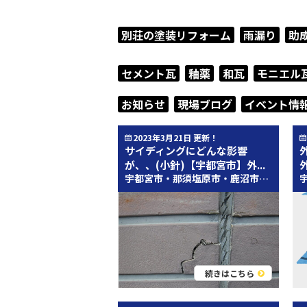
別荘の塗装リフォーム
雨漏り
助
セメント瓦
釉薬
和瓦
モニエル
お知らせ
現場ブログ
イベント情
2023年3月21日 更新！
サイディングにどんな影響
が、、(小針)【宇都宮市】外...
宇都宮市・那須塩原市・鹿沼市・栃木市の皆様 こんにちは！ 栃木県県宇都宮市・那須塩原市・鹿沼市・栃木市地域密着の屋根・外壁塗装専門店とちのき塗装テック 小針です！ 宇都宮市・那須塩原市・鹿沼市・栃木市で数少ない自社職人在籍の外壁塗装＆屋根塗装専門店だから、高品質の塗装工事を提供できます！ いつもブログをお読みいただき誠にありがとうございます！ 皆さんこんにちわ！ 郡山店の小針です！ 今回は、シーリング劣化が原因でサイディングに影響をもたらしてしまう、、 前回のおさらいとして、 シーリングは経年劣化により、厚みをなくし、さらに硬化してしまえばひびが入りやすくなり、 割れ目から外壁へと、雨水が入り込む、、 そこから外壁へと、どんな影響があるのか、、 ① シーリングの隙間ができることで、雨水が侵入し外壁の内側が腐る、腐食 ② シーリングが硬化し、クッション性がなる事で、外壁に地震などの負荷がかかり、ひび割れの原因に。 ③ 侵入した雨水を外壁が吸収し、反りが発生。 小さな劣化症状を放置するだけで、ことが大きく膨らんてしまいますので、 皆様も、お家の健康診断を、してみてはいかがでしょうか。 ぜひ、ご相談くださいませ！ お問い合わせはこちら↓↓↓ 無料見積り・無料診断の依頼はこちら 宇都宮市・那須塩原市・鹿沼市・栃木市最大級！ショールームオープン！ ショールーム紹介はこちら 宇都宮市・那須塩原市・鹿沼市・栃木市の外壁塗装＆屋根工事なら、 数少ない自社職人在籍のとちのき塗装テックにお任せください！ 宇都宮市・那須塩原市・鹿沼市・栃木市の施工事例はこちら 宇都宮市・那須塩原市・鹿沼市・栃木市で創業90年、累計施工実績13,500件以上！HPで施工事例を公開中！ お得な塗装メニューはこちら 塗装の適正相場、どんな塗料があるのかをご紹介！ 職人・スタッフ紹介はこちら 無料見積り・無料診断の依頼はこちら
続きはこちら