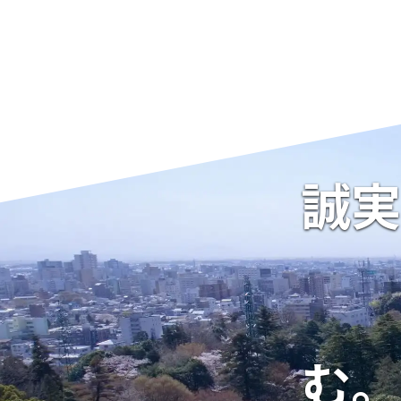
誠実
む。